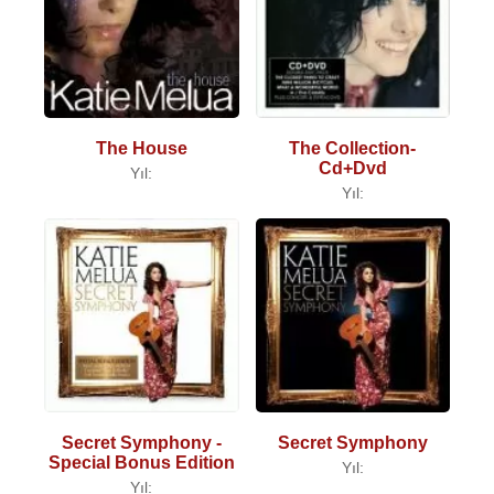
The House
The Collection-
Cd+Dvd
Yıl:
Yıl:
Secret Symphony -
Secret Symphony
Special Bonus Edition
Yıl:
Yıl: