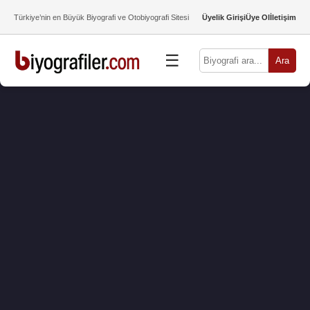
Türkiye’nin en Büyük Biyografi ve Otobiyografi Sitesi
Üyelik Girişi
Üye Ol
İletişim
☰
Ara