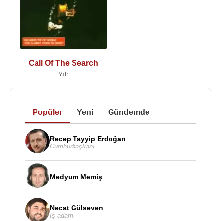
Call Of The Search
Yıl:
Popüler
Yeni
Gündemde
Recep Tayyip Erdoğan
Cumhurbaşkanı
Medyum Memiş
Necat Gülseven
İş adamı