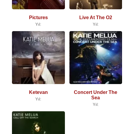
Pictures
Live At The O2
Yıl:
Yıl:
Ketevan
Concert Under The
Sea
Yıl:
Yıl: