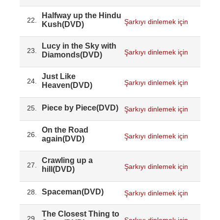
Halfway up the Hindu
22.
Şarkıyı dinlemek için
Kush(DVD)
Lucy in the Sky with
23.
Şarkıyı dinlemek için
Diamonds(DVD)
Just Like
24.
Şarkıyı dinlemek için
Heaven(DVD)
Piece by Piece(DVD)
25.
Şarkıyı dinlemek için
On the Road
26.
Şarkıyı dinlemek için
again(DVD)
Crawling up a
27.
Şarkıyı dinlemek için
hill(DVD)
Spaceman(DVD)
28.
Şarkıyı dinlemek için
The Closest Thing to
29.
Şarkıyı dinlemek için