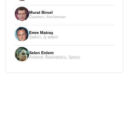
Murat Birsel
Gazeteci
,
Anchorman
Emre Matraş
Şarkıcı
,
İş adamı
Selen Erdem
Antrenör
,
Basketbolcu
,
Sporcu