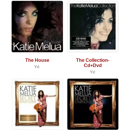
The House
The Collection-
Cd+Dvd
Yıl:
Yıl: