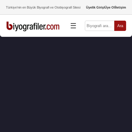
Türkiye’nin en Büyük Biyografi ve Otobiyografi Sitesi
Üyelik Girişi
Üye Ol
İletişim
☰
Ara