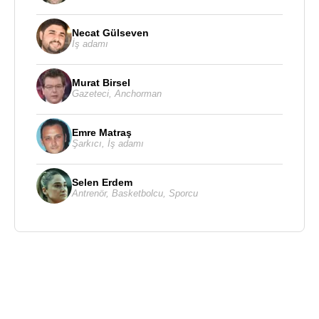
Necat Gülseven
İş adamı
Murat Birsel
Gazeteci
,
Anchorman
Emre Matraş
Şarkıcı
,
İş adamı
Selen Erdem
Antrenör
,
Basketbolcu
,
Sporcu