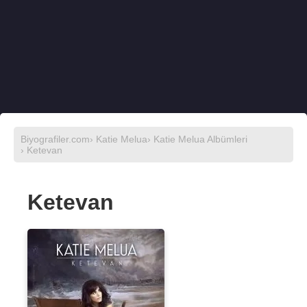
Biyografiler.com
›
Katie Melua
›
Katie Melua Albümleri
› Ketevan
Ketevan