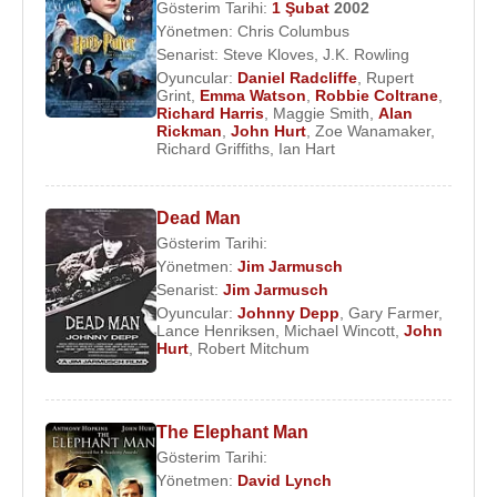
Gösterim Tarihi:
1 Şubat
2002
Yönetmen:
Chris Columbus
Senarist:
Steve Kloves
,
J.K. Rowling
Oyuncular:
Daniel Radcliffe
,
Rupert
Grint
,
Emma Watson
,
Robbie Coltrane
,
Richard Harris
,
Maggie Smith
,
Alan
Rickman
,
John Hurt
,
Zoe Wanamaker
,
Richard Griffiths
,
Ian Hart
Dead Man
Gösterim Tarihi:
Yönetmen:
Jim Jarmusch
Senarist:
Jim Jarmusch
Oyuncular:
Johnny Depp
,
Gary Farmer
,
Lance Henriksen
,
Michael Wincott
,
John
Hurt
,
Robert Mitchum
The Elephant Man
Gösterim Tarihi:
Yönetmen:
David Lynch