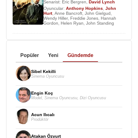
Senarist:
Eric Bergren
,
David Lynch
Oyuncular:
Anthony Hopkins
,
John
Hurt
,
Anne Bancroft
,
John Gielgud
,
Wendy Hiller
,
Freddie Jones
,
Hannah
Gordon
,
Helen Ryan
,
John Standing
Popüler
Yeni
Gündemde
Sibel Kekilli
Sinema Oyuncusu
Engin Koç
Model
,
Sinema Oyuncusu
,
Dizi Oyuncusu
Acun Ilıcalı
Prodüktör
Atakan Özyurt