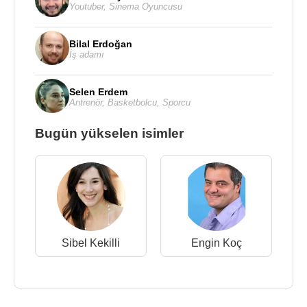
Youtuber
,
Sinema Oyuncusu
Bilal Erdoğan
İş adamı
Selen Erdem
Antrenör
,
Basketbolcu
,
Sporcu
Bugün yükselen isimler
Sibel Kekilli
Engin Koç