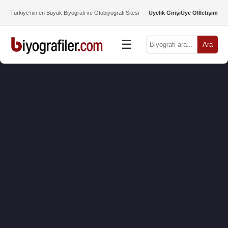
Türkiye’nin en Büyük Biyografi ve Otobiyografi Sitesi
Üyelik Girişi
Üye Ol
İletişim
☰
Ara