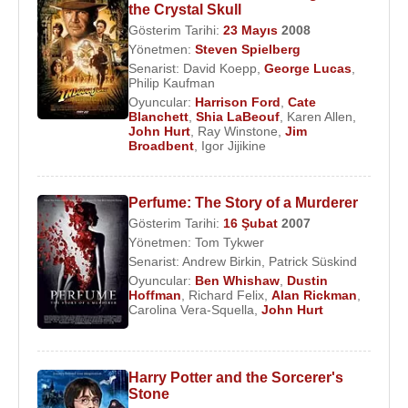
the Crystal Skull
Gösterim Tarihi:
23 Mayıs
2008
Yönetmen:
Steven Spielberg
Senarist:
David Koepp
,
George Lucas
,
Philip Kaufman
Oyuncular:
Harrison Ford
,
Cate
Blanchett
,
Shia LaBeouf
,
Karen Allen
,
John Hurt
,
Ray Winstone
,
Jim
Broadbent
,
Igor Jijikine
Perfume: The Story of a Murderer
Gösterim Tarihi:
16 Şubat
2007
Yönetmen:
Tom Tykwer
Senarist:
Andrew Birkin
,
Patrick Süskind
Oyuncular:
Ben Whishaw
,
Dustin
Hoffman
,
Richard Felix
,
Alan Rickman
,
Carolina Vera-Squella
,
John Hurt
Harry Potter and the Sorcerer's
Stone