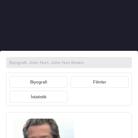
Biyografi
›
John Hurt
›
John Hurt filmleri
Biyografi
Filmler
İstatistik