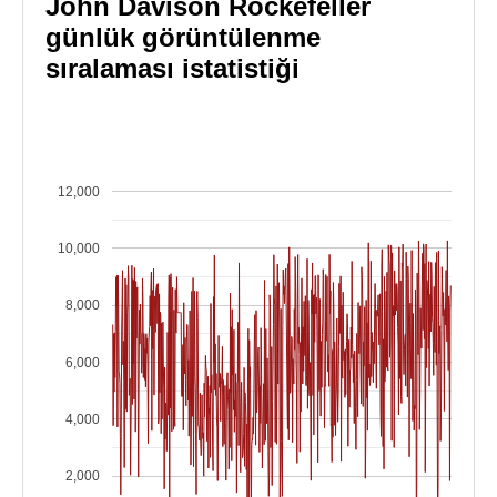
John Davison Rockefeller
günlük görüntülenme
sıralaması istatistiği
12,000
10,000
8,000
6,000
4,000
2,000