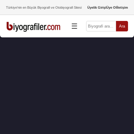
Türkiye’nin en Büyük Biyografi ve Otobiyografi Sitesi
Üyelik Girişi
Üye Ol
İletişim
☰
Ara