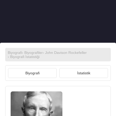
Biyografi
›
Biyografiler
›
John Davison Rockefeller
› Biyografi İstatistiği
Biyografi
İstatistik