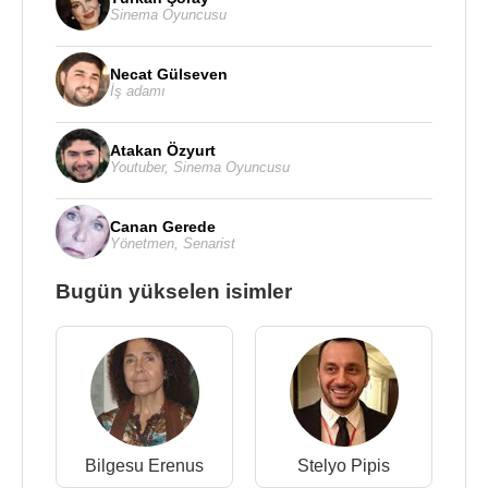
Sinema Oyuncusu
Necat Gülseven
İş adamı
Atakan Özyurt
Youtuber
,
Sinema Oyuncusu
Canan Gerede
Yönetmen
,
Senarist
Bugün yükselen isimler
Bilgesu Erenus
Stelyo Pipis