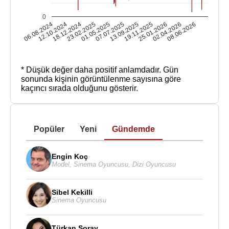
0
06.08.2024
12.10.2024
18.12.2024
23.02.2025
01.05.2025
07.07.2025
13.09.2025
19.11.2025
25.01.2026
02.04.2026
08.06.2026
* Düşük değer daha positif anlamdadır.
Gün
sonunda kişinin görüntülenme sayısına göre
kaçıncı sırada olduğunu gösterir.
Popüler
Yeni
Gündemde
Engin Koç
Model
,
Sinema Oyuncusu
,
Dizi Oyuncusu
Sibel Kekilli
Sinema Oyuncusu
Türkan Şoray