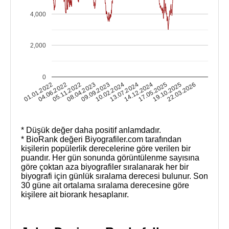
4,000
2,000
0
19.10.2025
01.01.2022
05.11.2022
09.09.2023
13.07.2024
17.05.2025
22.03.2026
04.06.2022
08.04.2023
10.02.2024
14.12.2024
* Düşük değer daha positif anlamdadır.
* BioRank değeri Biyografiler.com tarafından
kişilerin popülerlik derecelerine göre verilen bir
puandır. Her gün sonunda görüntülenme sayısına
göre çoktan aza biyografiler sıralanarak her bir
biyografi için günlük sıralama derecesi bulunur. Son
30 güne ait ortalama sıralama derecesine göre
kişilere ait biorank hesaplanır.