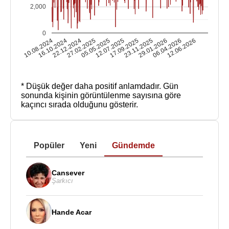
2,000
0
10.08.2024
16.10.2024
22.12.2024
27.02.2025
05.05.2025
12.07.2025
17.09.2025
23.11.2025
29.01.2026
06.04.2026
12.06.2026
* Düşük değer daha positif anlamdadır.
Gün
sonunda kişinin görüntülenme sayısına göre
kaçıncı sırada olduğunu gösterir.
Popüler
Yeni
Gündemde
Cansever
Şarkıcı
Hande Acar