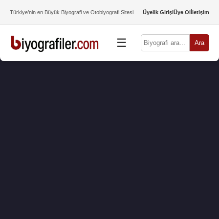
Türkiye’nin en Büyük Biyografi ve Otobiyografi Sitesi
Üyelik Girişi
Üye Ol
İletişim
☰
Ara