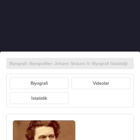
Biyografi
›
Biyografiler
›
Johann Strauss II
› Biyografi İstatistiği
Biyografi
Videolar
İstatistik