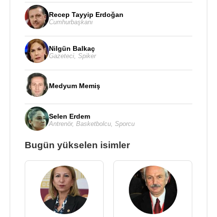
Recep Tayyip Erdoğan
Cumhurbaşkanı
Nilgün Balkaç
Gazeteci
,
Spiker
Medyum Memiş
Selen Erdem
Antrenör
,
Basketbolcu
,
Sporcu
Bugün yükselen isimler