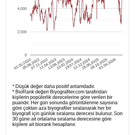
4,000
2,000
0
01.04.2026
05.06.2022
28.10.2025
01.01.2022
25.05.2025
21.12.2024
19.07.2024
15.02.2024
13.09.2023
11.04.2023
07.11.2022
* Düşük değer daha positif anlamdadır.
* BioRank değeri Biyografiler.com tarafından
kişilerin popülerlik derecelerine göre verilen bir
puandır. Her gün sonunda görüntülenme sayısına
göre çoktan aza biyografiler sıralanarak her bir
biyografi için günlük sıralama derecesi bulunur. Son
30 güne ait ortalama sıralama derecesine göre
kişilere ait biorank hesaplanır.