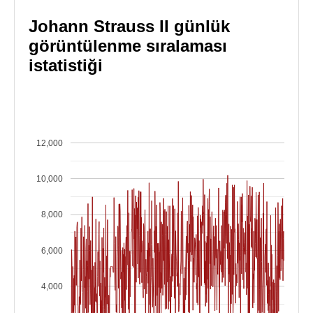
Johann Strauss II günlük
görüntülenme sıralaması
istatistiği
12,000
10,000
8,000
6,000
4,000