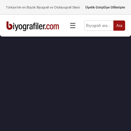
Türkiye’nin en Büyük Biyografi ve Otobiyografi Sitesi
Üyelik Girişi
Üye Ol
İletişim
☰
Ara