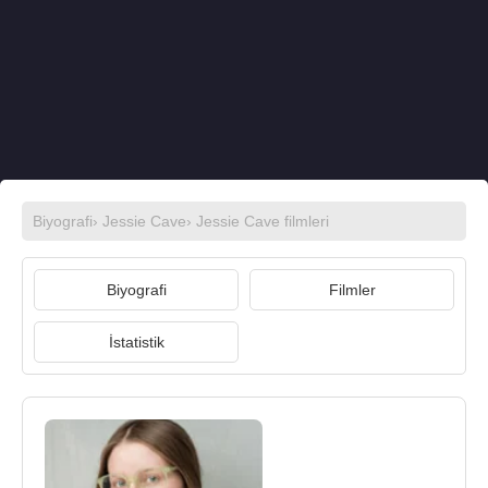
Biyografi
›
Jessie Cave
›
Jessie Cave filmleri
Biyografi
Filmler
İstatistik