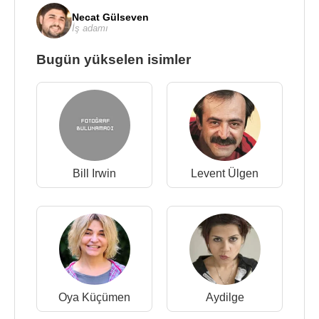
Necat Gülseven
İş adamı
Bugün yükselen isimler
Bill Irwin
Levent Ülgen
Oya Küçümen
Aydilge