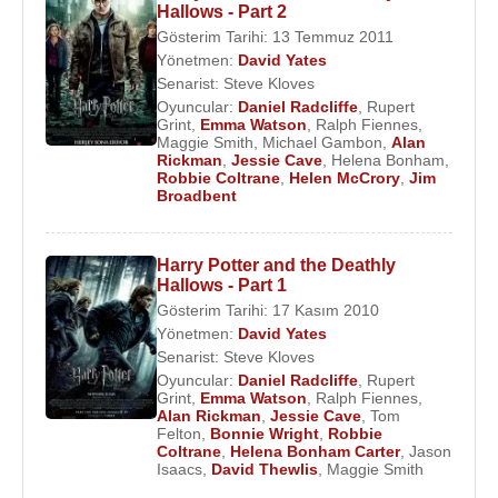
Hallows - Part 2
Gösterim Tarihi: 13 Temmuz 2011
Yönetmen:
David Yates
Senarist:
Steve Kloves
Oyuncular:
Daniel Radcliffe
,
Rupert
Grint
,
Emma Watson
,
Ralph Fiennes
,
Maggie Smith
,
Michael Gambon
,
Alan
Rickman
,
Jessie Cave
,
Helena Bonham
,
Robbie Coltrane
,
Helen McCrory
,
Jim
Broadbent
Harry Potter and the Deathly
Hallows - Part 1
Gösterim Tarihi: 17 Kasım 2010
Yönetmen:
David Yates
Senarist:
Steve Kloves
Oyuncular:
Daniel Radcliffe
,
Rupert
Grint
,
Emma Watson
,
Ralph Fiennes
,
Alan Rickman
,
Jessie Cave
,
Tom
Felton
,
Bonnie Wright
,
Robbie
Coltrane
,
Helena Bonham Carter
,
Jason
Isaacs
,
David Thewlis
,
Maggie Smith