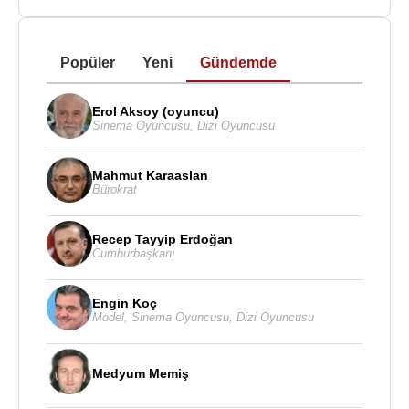
Popüler
Yeni
Gündemde
Erol Aksoy (oyuncu)
Sinema Oyuncusu
,
Dizi Oyuncusu
Mahmut Karaaslan
Bürokrat
Recep Tayyip Erdoğan
Cumhurbaşkanı
Engin Koç
Model
,
Sinema Oyuncusu
,
Dizi Oyuncusu
Medyum Memiş