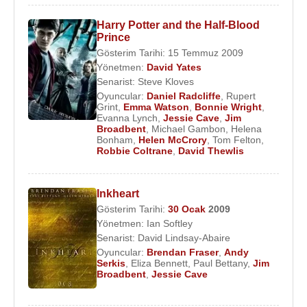
Harry Potter and the Half-Blood
Prince
Gösterim Tarihi: 15 Temmuz 2009
Yönetmen:
David Yates
Senarist:
Steve Kloves
Oyuncular:
Daniel Radcliffe
,
Rupert
Grint
,
Emma Watson
,
Bonnie Wright
,
Evanna Lynch
,
Jessie Cave
,
Jim
Broadbent
,
Michael Gambon
,
Helena
Bonham
,
Helen McCrory
,
Tom Felton
,
Robbie Coltrane
,
David Thewlis
Inkheart
Gösterim Tarihi:
30 Ocak
2009
Yönetmen:
Ian Softley
Senarist:
David Lindsay-Abaire
Oyuncular:
Brendan Fraser
,
Andy
Serkis
,
Eliza Bennett
,
Paul Bettany
,
Jim
Broadbent
,
Jessie Cave