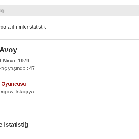
tiği
ografi
Filmler
İstatistik
Avoy
1.Nisan.1979
aç yaşında :
47
 Oyuncusu
asgow, İskoçya
statistiği