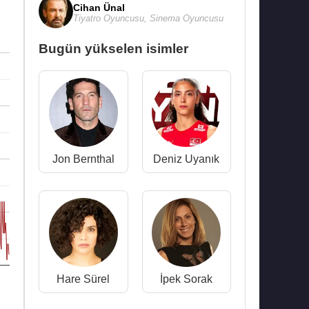
Cihan Ünal
Tiyatro Oyuncusu
,
Sinema Oyuncusu
Bugün yükselen isimler
Jon Bernthal
Deniz Uyanık
Hare Sürel
İpek Sorak