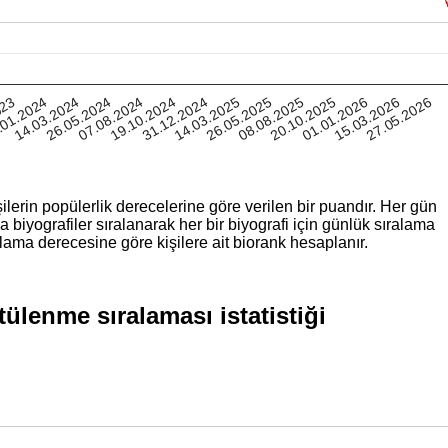
20.10.2025
.01.2024
31.12.2024
14.03.2024
01.01.2026
14.03.2025
15.03.2026
26.05.2024
26.05.2025
27.05.2026
07.08.2024
08.08.2025
023
19.10.2024
ilerin popülerlik derecelerine göre verilen bir puandır. Her gün
iyografiler sıralanarak her bir biyografi için günlük sıralama
lama derecesine göre kişilere ait biorank hesaplanır.
lenme sıralaması istatistiği