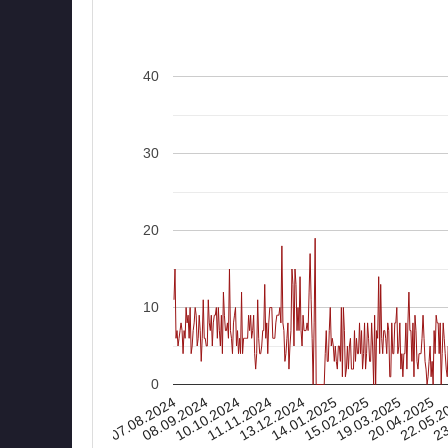
40
30
20
10
0
07.08.2024
15.02.2025
14.01.2025
13.12.2024
23
11.11.2024
22.05.2
10.10.2024
20.04.2025
08.09.2024
19.03.2025