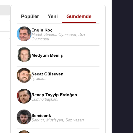
Popüler
Yeni
Gündemde
Engin Koç
Model
,
Sinema Oyuncusu
,
Dizi
Oyuncusu
Medyum Memiş
Necat Gülseven
İş adamı
Recep Tayyip Erdoğan
Cumhurbaşkanı
Semicenk
Şarkıcı
,
Müzisyen
,
Söz yazarı