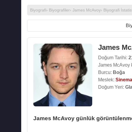
Biyografi
›
Biyografiler
›
James McAvoy
› Biyografi İstatis
Biy
James Mc
Doğum Tarihi:
2
James McAvoy k
Burcu:
Boğa
Meslek:
Sinema
Doğum Yeri:
Gl
James McAvoy günlük görüntülenme i