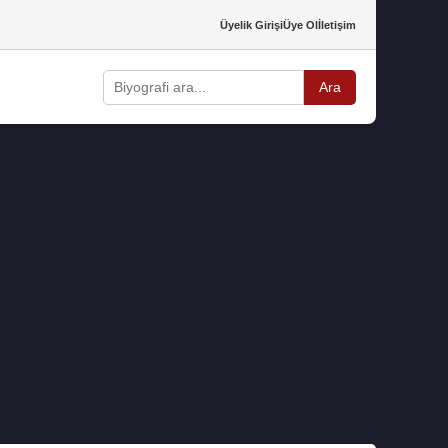
Üyelik Girişi
Üye Ol
İletişim
Ara