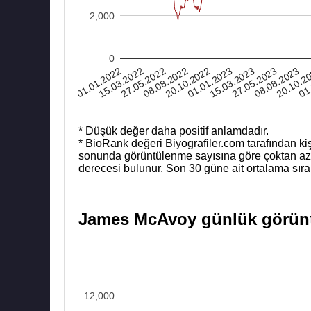
2,000
0
01
15.03.2022
15.03.2023
27.05.2022
27.05.2023
08.08.2022
08.08.2023
20.10.2022
20.10.2
01.01.2022
01.01.2023
* Düşük değer daha positif anlamdadır.
* BioRank değeri Biyografiler.com tarafından kiş
sonunda görüntülenme sayısına göre çoktan aza b
derecesi bulunur. Son 30 güne ait ortalama sıra
James McAvoy günlük görüntü
12,000