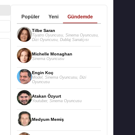
Popüler
Yeni
Gündemde
Tilbe Saran
Tiyatro Oyuncusu
,
Sinema Oyuncusu
,
Dizi Oyuncusu
,
Dublaj Sanatçısı
Michelle Monaghan
Sinema Oyuncusu
Engin Koç
Model
,
Sinema Oyuncusu
,
Dizi
Oyuncusu
Atakan Özyurt
Youtuber
,
Sinema Oyuncusu
Medyum Memiş