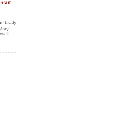
Uncut
m Brady
Mary
owell