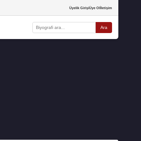
Üyelik Girişi
Üye Ol
İletişim
Ara