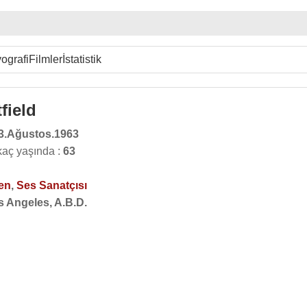
ografi
Filmler
İstatistik
field
3.Ağustos.1963
kaç yaşında :
63
en
,
Ses Sanatçısı
s Angeles, A.B.D.