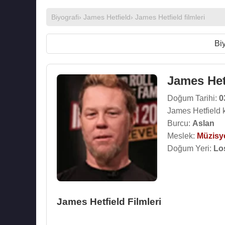
Biyografi
›
James Hetfield
›
James Hetfield filmleri
Biy
James Het
Doğum Tarihi:
0
James Hetfield 
Burcu:
Aslan
Meslek:
Müzisy
Doğum Yeri:
Lo
James Hetfield Filmleri