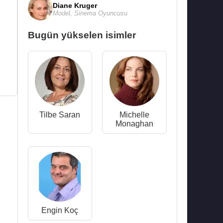
Diane Kruger
Model
,
Sinema Oyuncusu
Bugün yükselen isimler
Tilbe Saran
Michelle
Monaghan
Engin Koç