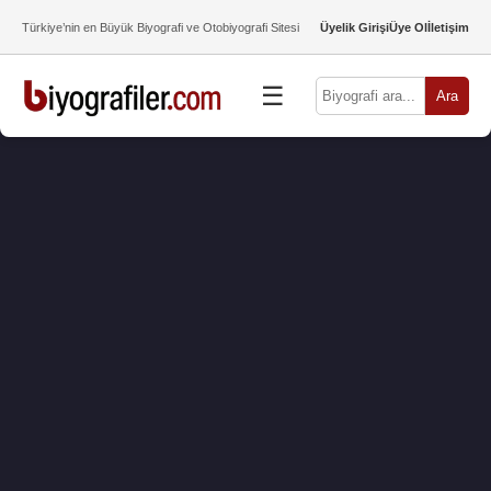
Türkiye’nin en Büyük Biyografi ve Otobiyografi Sitesi
Üyelik Girişi
Üye Ol
İletişim
☰
Ara