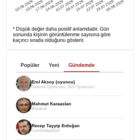
05.08.2026
15.07.2026
24.06.2026
03.06.2026
22.07.2026
01.07.2026
10.06.2026
29.07.2026
08.07.2026
17.06.2026
* Düşük değer daha positif anlamdadır.
Gün
sonunda kişinin görüntülenme sayısına göre
kaçıncı sırada olduğunu gösterir.
Popüler
Yeni
Gündemde
Erol Aksoy (oyuncu)
Sinema Oyuncusu
,
Dizi Oyuncusu
Mahmut Karaaslan
Bürokrat
Recep Tayyip Erdoğan
Cumhurbaşkanı