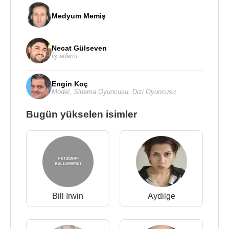
Medyum Memiş
Necat Gülseven
İş adamı
Engin Koç
Model
,
Sinema Oyuncusu
,
Dizi Oyuncusu
Bugün yükselen isimler
Bill Irwin
Aydilge