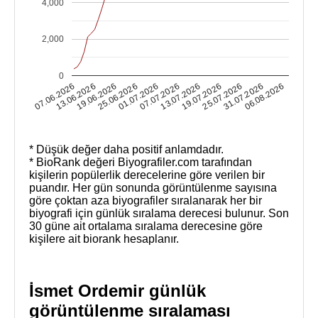
4,000
2,000
0
13.07.2026
19.07.2026
25.07.2026
31.07.2026
06.08.2026
07.06.2026
13.06.2026
19.06.2026
25.06.2026
01.07.2026
07.07.2026
* Düşük değer daha positif anlamdadır.
* BioRank değeri Biyografiler.com tarafından
kişilerin popülerlik derecelerine göre verilen bir
puandır. Her gün sonunda görüntülenme sayısına
göre çoktan aza biyografiler sıralanarak her bir
biyografi için günlük sıralama derecesi bulunur. Son
30 güne ait ortalama sıralama derecesine göre
kişilere ait biorank hesaplanır.
İsmet Ordemir günlük
görüntülenme sıralaması