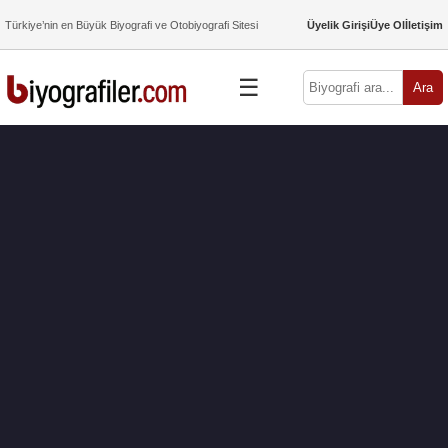
Türkiye’nin en Büyük Biyografi ve Otobiyografi Sitesi
Üyelik Girişi
Üye Ol
İletişim
☰
Ara