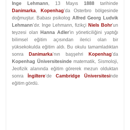
Inge Lehmann
, 13 Mayıs
1888
tarihinde
Danimarka
,
Kopenhag
’da Osterbro bölgesinde
doğmuştur. Babası psikolog
Alfred Georg Ludvik
Lehmann
’dır. Inge Lehmann, fizikçi
Niels Bohr
'un
teyzesi olan
Hanna Adler
'in yöneticiliğini yaptığı
bilimsel eğitim açısından ilerici olan bir
yüksekokulda eğitim aldı. Bu okulu tamamladıktan
sonra
Danimarka
’nın başşehri
Kopenhag
’da
Kopenhag Üniversitesinde
matematik, Sismoloji,
Jeofizik alanında eğitim görerek mezun olduktan
sonra
İngiltere
’de
Cambridge Üniversitesi
nde
eğitim gördü.