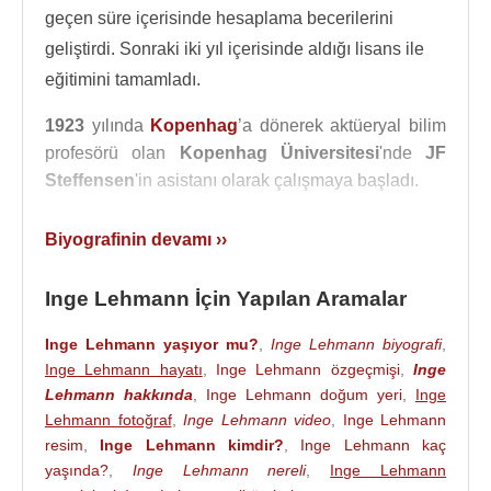
geçen süre içerisinde hesaplama becerilerini
geliştirdi. Sonraki iki yıl içerisinde aldığı lisans ile
eğitimini tamamladı.
1923
yılında
Kopenhag
’a dönerek aktüeryal bilim
profesörü olan
Kopenhag Üniversitesi
'nde
JF
Steffensen
'in asistanı olarak çalışmaya başladı.
Sigorta sektöründe birkaç yıl süre ile çalıştı.
Biyografinin devamı ››
Ardından,
Danimarka
'nın
Grönland
'daki sismolojik
gözlemler evini kurma görevi verilen jeodezici
Niels
Inge Lehmann İçin Yapılan Aramalar
Erik Nørlund
'un asistanlığını yaptı.
1928
yılında
jeodezi sınavını başarıyla geçti. Sonra da
Inge Lehmann yaşıyor mu?
,
Inge Lehmann biyografi
,
Danimarka Jeodezik Enstitüsü'nde sismoloji
Inge Lehmann hayatı
,
Inge Lehmann özgeçmişi
,
Inge
bölümünün başkanı olarak göreve başladı.
Lehmann hakkında
,
Inge Lehmann doğum yeri
,
Inge
Lehmann fotoğraf
,
Inge Lehmann video
,
Inge Lehmann
Dünyanın iç çekirdeğini keşfeden bir
resim
,
Inge Lehmann kimdir?
,
Inge Lehmann kaç
sismologdur
. En önemli keşiflerinden biri de P
yaşında?
,
Inge Lehmann nereli
,
Inge Lehmann
dalgası (
Sismik dalga
) olmuştur.
1936
yılında