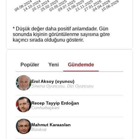
08.08.2024
14.10.2024
20.12.2024
25.02.2025
03.05.2025
09.07.2025
15.09.2025
21.11.2025
27.01.2026
04.04.2026
10.06.2026
* Düşük değer daha positif anlamdadır.
Gün
sonunda kişinin görüntülenme sayısına göre
kaçıncı sırada olduğunu gösterir.
Popüler
Yeni
Gündemde
Erol Aksoy (oyuncu)
Sinema Oyuncusu
,
Dizi Oyuncusu
Recep Tayyip Erdoğan
Cumhurbaşkanı
Mahmut Karaaslan
Bürokrat