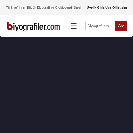
Türkiye’nin en Büyük Biyografi ve Otobiyografi Sitesi
Üyelik Girişi
Üye Ol
İletişim
☰
Ara