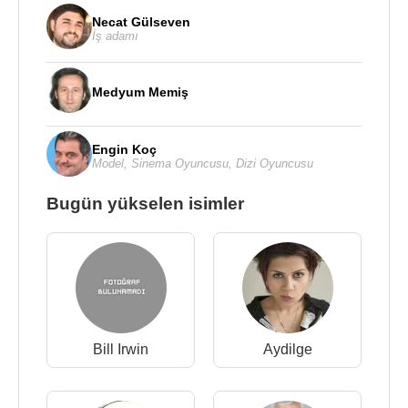
Necat Gülseven
İş adamı
Medyum Memiş
Engin Koç
Model
,
Sinema Oyuncusu
,
Dizi Oyuncusu
Bugün yükselen isimler
Bill Irwin
Aydilge