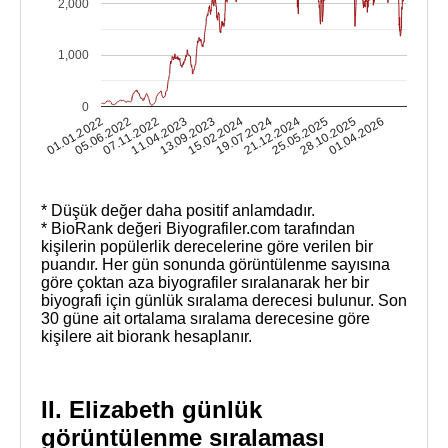
2,000
1,000
0
01.01.2022
05.06.2022
07.11.2022
11.04.2023
13.09.2023
15.02.2024
19.07.2024
21.12.2024
25.05.2025
28.10.2025
01.04.2026
* Düşük değer daha positif anlamdadır.
* BioRank değeri Biyografiler.com tarafından
kişilerin popülerlik derecelerine göre verilen bir
puandır. Her gün sonunda görüntülenme sayısına
göre çoktan aza biyografiler sıralanarak her bir
biyografi için günlük sıralama derecesi bulunur. Son
30 güne ait ortalama sıralama derecesine göre
kişilere ait biorank hesaplanır.
II. Elizabeth günlük
görüntülenme sıralaması