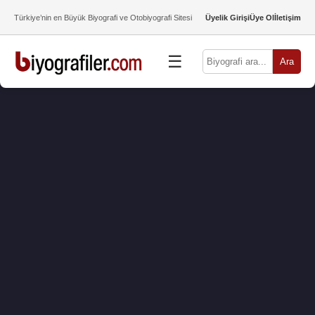
Türkiye’nin en Büyük Biyografi ve Otobiyografi Sitesi
Üyelik Girişi
Üye Ol
İletişim
☰
Ara