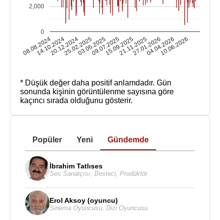
2,000
0
08.08.2024
14.10.2024
20.12.2024
25.02.2025
03.05.2025
09.07.2025
15.09.2025
21.11.2025
27.01.2026
04.04.2026
10.06.2026
* Düşük değer daha positif anlamdadır.
Gün
sonunda kişinin görüntülenme sayısına göre
kaçıncı sırada olduğunu gösterir.
Popüler
Yeni
Gündemde
İbrahim Tatlıses
Ses Sanatçısı
,
Besteci
,
Prodüktör
Erol Aksoy (oyuncu)
Sinema Oyuncusu
,
Dizi Oyuncusu