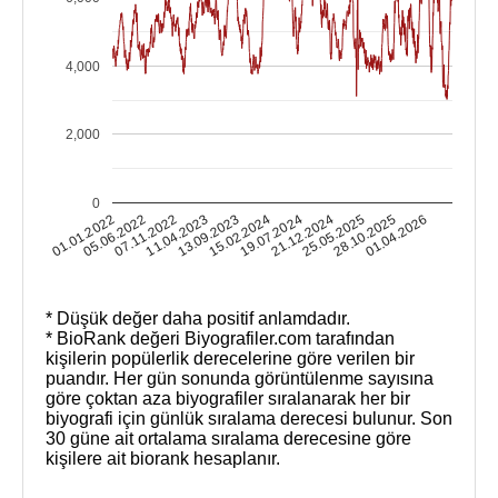
4,000
2,000
0
01.01.2022
05.06.2022
07.11.2022
11.04.2023
13.09.2023
15.02.2024
19.07.2024
21.12.2024
25.05.2025
28.10.2025
01.04.2026
* Düşük değer daha positif anlamdadır.
* BioRank değeri Biyografiler.com tarafından
kişilerin popülerlik derecelerine göre verilen bir
puandır. Her gün sonunda görüntülenme sayısına
göre çoktan aza biyografiler sıralanarak her bir
biyografi için günlük sıralama derecesi bulunur. Son
30 güne ait ortalama sıralama derecesine göre
kişilere ait biorank hesaplanır.