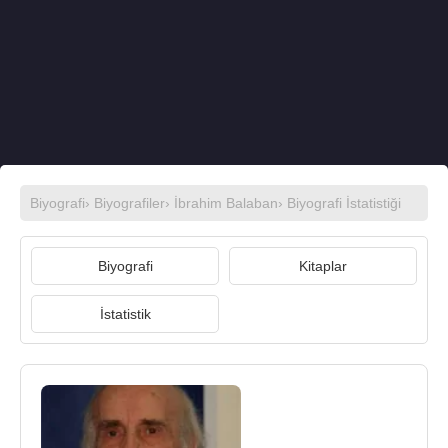
Biyografi
›
Biyografiler
›
İbrahim Balaban
› Biyografi İstatistiği
Biyografi
Kitaplar
İstatistik