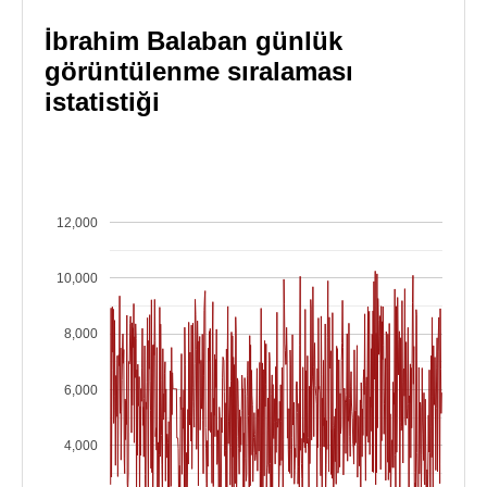
İbrahim Balaban günlük
görüntülenme sıralaması
istatistiği
12,000
10,000
8,000
6,000
4,000