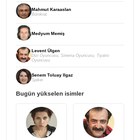
Mahmut Karaaslan
Bürokrat
Medyum Memiş
Levent Ülgen
Dizi Oyuncusu
,
Sinema Oyuncusu
,
Tiyatro
Oyuncusu
Senem Toluay Ilgaz
Spiker
Bugün yükselen isimler