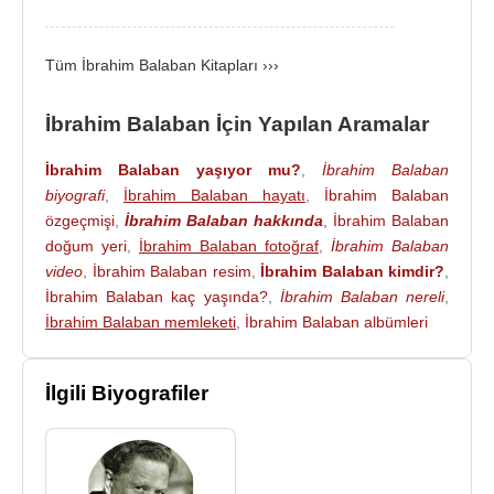
düşüncelerini anlattı. 1968'de Gazi Dergisi'nde
basılan bir tablosundan dolayı yargılandı; ondan da
Tüm İbrahim Balaban Kitapları ›››
aklandı.
1969
’da
Adana
’da sergilediği resimleri
saldırıya uğradı.
İbrahim Balaban İçin Yapılan Aramalar
Yapıtlarında biçim ve içerik yönünden halk
İbrahim Balaban yaşıyor mu?
,
İbrahim Balaban
geleneklerinden esinlenerek bu geleneği çağdaş
biyografi
,
İbrahim Balaban hayatı
,
İbrahim Balaban
bir temele oturttu. İnsanı tek başına değil, yaşam
özgeçmişi
,
İbrahim Balaban hakkında
,
İbrahim Balaban
biçimiyle, yaşadığı ortam içinde değerlendirdi.
doğum yeri
,
İbrahim Balaban fotoğraf
,
İbrahim Balaban
Nakış benzeri, çizgisel bir stilizasyonla karasabanlı
video
,
İbrahim Balaban resim
,
İbrahim Balaban kimdir?
,
Anadolu köylüsünün tarihsel geçmişini insan-toprak
İbrahim Balaban kaç yaşında?
,
İbrahim Balaban nereli
,
ilişkisi içinde yansıttı. 1970’lerin ortalarına doğru
İbrahim Balaban memleketi
,
İbrahim Balaban albümleri
resimlerine kabartma görünümü de katarak yeni bir
aşamaya girdi. Bu dönem yapıtlarında düzenli bir
İlgili Biyografiler
istifleme ve çerçeveden merkeze doğru toplanan bir
ışık kullanımı geliştirdi.
1980
’lerin başlarında “Erenler ve Evliyalar” ile
“Bereket Anaları” adlı iki sergi düzenledi. Özellikle