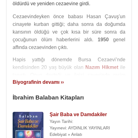
öldürdü ve yeniden cezaevine girdi.
Cezaevindeyken önce babası Hasan Çavuş'un
cinayete kurban gittiği; daha sonra da doğumda
karısının öldüğü ve çok kısa bir süre sonra da
çocuğunun ölüm haberlerini aldı.
1950
genel
affında cezaevinden çıktı.
Hapis yattığı dönemde Bursa Cezaevi’nde
kendisinden 20 yaş büyük olan
Nazım Hikmet
ile
tanıştı. Onun desteği ve ilgisi sayesinde resim
Biyografinin devamı ››
yeteneği ortaya çıktı ve gelişti. 7 yıl süren
Nazım
Hikmet
’li günlerini ileri yıllarda yazdığı Şair Baba
İbrahim Balaban Kitapları
ve Damdakiler kitabında anlattı.
Nazım Hikmet de, onun “Bahar” adlı tablosundan
Şair Baba ve Damdakiler
etkilenerek “İbrahim Balaban’ın Bahar Tablosu
Yayın Tarihi:
Üstüne” adlı şiiri ile “Mahpushane Kapısı” ve
Yayınevi: AYDINLIK YAYINLARI
“Harman” tabloları için birer şiir yazdı. İbrahim
Edebiyat » Anlatı