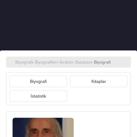
Biyografi
›
Biyografiler
›
İbrahim Balaban
› Biyografi
Biyografi
Kitaplar
İstatistik