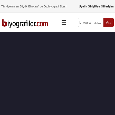
Türkiye’nin en Büyük Biyografi ve Otobiyografi Sitesi
Üyelik Girişi
Üye Ol
İletişim
☰
Ara