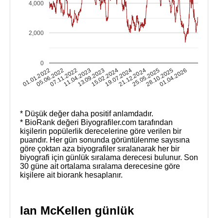
4,000
2,000
0
13.09.2023
11.04.2023
07.11.2022
05.06.2022
01.01.2022
01.04.2026
28.10.2025
25.05.2025
21.12.2024
19.07.2024
15.02.2024
* Düşük değer daha positif anlamdadır.
* BioRank değeri Biyografiler.com tarafından
kişilerin popülerlik derecelerine göre verilen bir
puandır. Her gün sonunda görüntülenme sayısına
göre çoktan aza biyografiler sıralanarak her bir
biyografi için günlük sıralama derecesi bulunur. Son
30 güne ait ortalama sıralama derecesine göre
kişilere ait biorank hesaplanır.
Ian McKellen günlük