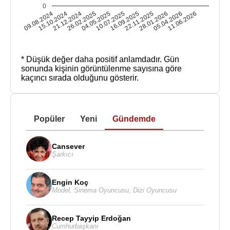
0
09.08.2024
15.10.2024
21.12.2024
26.02.2025
04.05.2025
10.07.2025
16.09.2025
22.11.2025
28.01.2026
05.04.2026
11.06.2026
* Düşük değer daha positif anlamdadır.
Gün
sonunda kişinin görüntülenme sayısına göre
kaçıncı sırada olduğunu gösterir.
Popüler
Yeni
Gündemde
Cansever
Şarkıcı
Engin Koç
Model
,
Sinema Oyuncusu
,
Dizi Oyuncusu
Recep Tayyip Erdoğan
Cumhurbaşkanı