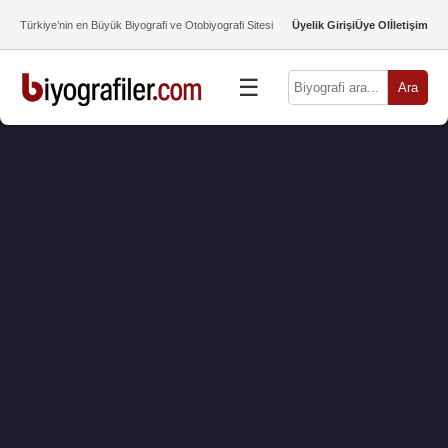
Türkiye’nin en Büyük Biyografi ve Otobiyografi Sitesi
Üyelik Girişi
Üye Ol
İletişim
☰
Ara