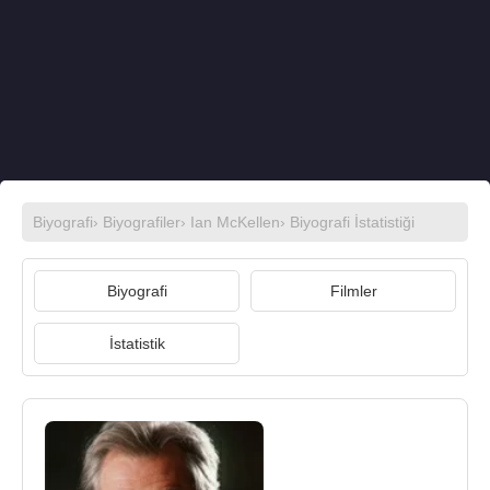
Biyografi
›
Biyografiler
›
Ian McKellen
› Biyografi İstatistiği
Biyografi
Filmler
İstatistik