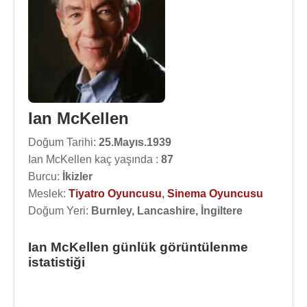
Ian McKellen
Doğum Tarihi:
25.Mayıs.1939
Ian McKellen kaç yaşında :
87
Burcu:
İkizler
Meslek:
Tiyatro Oyuncusu
,
Sinema Oyuncusu
Doğum Yeri:
Burnley, Lancashire, İngiltere
Ian McKellen günlük görüntülenme
istatistiği