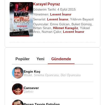
Karayel Poyraz
Gösterim Tarihi: 4 Eylül 2015
Yönetmen:
Levent İnanır
Senarist:
Levent İnanır
,
Yıldırım Bayazıt
Oyuncular:
Emre Gülcan
,
Buket Gümüş
,
Birtan Sinan
,
Hikmet Karagöz
,
Yüksel
Arıcı
,
Numan Çakır
,
Levent İnanır
Popüler
Yeni
Gündemde
Engin Koç
Model
,
Sinema Oyuncusu
,
Dizi Oyuncusu
Cansever
Şarkıcı
Recep Tayyip Erdoğan