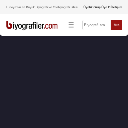
Türkiye’nin en Büyük Biyografi ve Otobiyografi Sitesi
Üyelik Girişi
Üye Ol
İletişim
☰
Ara