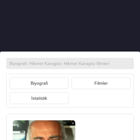
Biyografi
›
Hikmet Karagöz
›
Hikmet Karagöz filmleri
Biyografi
Filmler
İstatistik