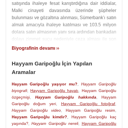
satışında ihaleye fesat karıştırdığına dair iddialar,
Malki cinayeti davasında üzerinde şüpheler
bulunması ve gözaltına alınması, Sümerbank'ı satın
almak amacıyla ihaleye katılması ve 103.5 milyon
dolara satın almasının yanı sıra ardından bankadan
dolayı zimmet suçu nedeniyle ceza alması ile son
olarak
Münevver Karabulut
cinayetinde sanık olan
Biyografinin devamı ››
yeğeni
Cem Garipoğlu
'nu sakladığı iddiaları
nedeniyle "suçluyu kayırmak" suçundan
Hayyam Garipoğlu İçin Yapılan
yargılanması ve yargılama sonunda üç yıllık hapis
Aramalar
cezası alması ile tanınmaktadır.
Hayyam Garipoğlu yaşıyor mu?
,
Hayyam Garipoğlu
Adana
'da İpeks Tekstil isimli şirketin sahibi olan
biyografi
,
Hayyam Garipoğlu hayatı
,
Hayyam Garipoğlu
Hayyam Garipoğlu
, 1976 yılında
Halil Bezmen
'e
özgeçmişi
,
Hayyam Garipoğlu hakkında
,
Hayyam
ait olan Rabak Elektrolitik Bakır ve Mamulleri A.Ş.'ni
Garipoğlu doğum yeri
,
Hayyam Garipoğlu fotoğraf
,
35 milyon dolar karşılığında satın almıştır. Bu
Hayyam Garipoğlu video
,
Hayyam Garipoğlu resim
,
yıllarda satışa çıkarılan Sümerbank'ı 103.5 milyon
Hayyam Garipoğlu kimdir?
,
Hayyam Garipoğlu kaç
dolara satın alan
Hayyam Garipoğlu
, POAŞ'ın
yaşında?
,
Hayyam Garipoğlu nereli
,
Hayyam Garipoğlu