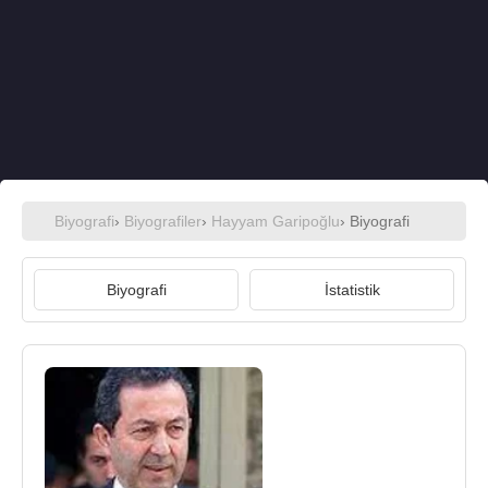
Biyografi
›
Biyografiler
›
Hayyam Garipoğlu
› Biyografi
Biyografi
İstatistik