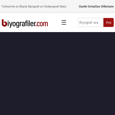
Türkiye’nin en Büyük Biyografi ve Otobiyografi Sitesi
Üyelik Girişi
Üye Ol
İletişim
☰
Ara