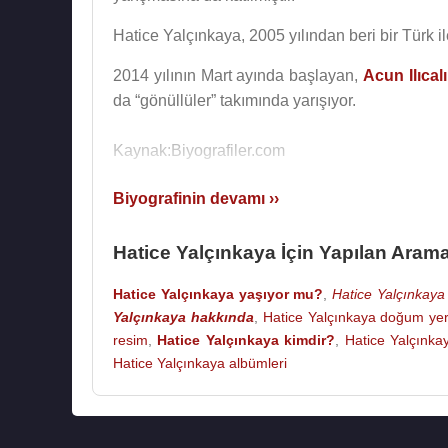
Hatice Yalçınkaya, 2005 yılından beri bir Türk ile
2014 yılının Mart ayında başlayan,
Acun Ilıcalı
da “gönüllüler” takımında yarışıyor.
Kaynak:Biyografiler.com
Biyografinin devamı ››
Hatice Yalçınkaya İçin Yapılan Arama
Hatice Yalçınkaya yaşıyor mu?
,
Hatice Yalçınkaya 
Yalçınkaya hakkında
,
Hatice Yalçınkaya doğum yer
resim
,
Hatice Yalçınkaya kimdir?
,
Hatice Yalçınka
Hatice Yalçınkaya albümleri