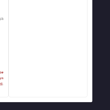
ya
ce
aya
ti
,