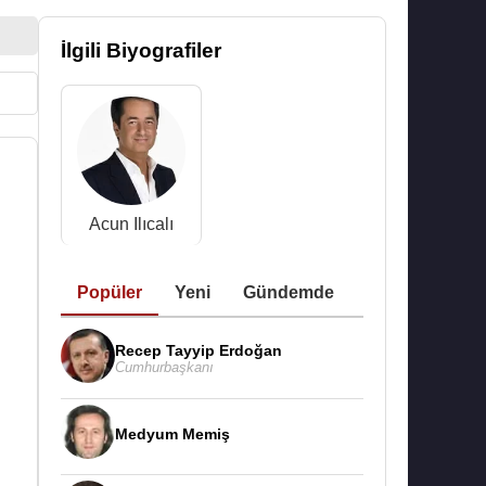
İlgili Biyografiler
Acun Ilıcalı
Popüler
Yeni
Gündemde
Recep Tayyip Erdoğan
Cumhurbaşkanı
Medyum Memiş