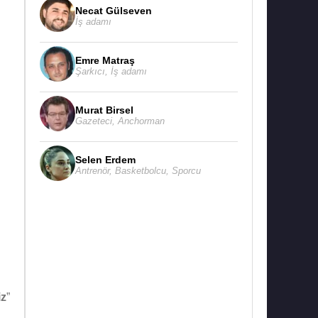
Necat Gülseven
İş adamı
Emre Matraş
Şarkıcı
,
İş adamı
Murat Birsel
Gazeteci
,
Anchorman
Selen Erdem
Antrenör
,
Basketbolcu
,
Sporcu
iz
”