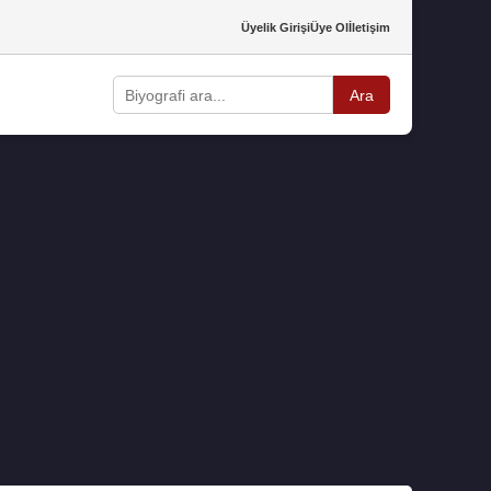
Üyelik Girişi
Üye Ol
İletişim
Ara