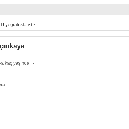
Biyografi
İstatistik
lçınkaya
ya kaç yaşında :
-
na