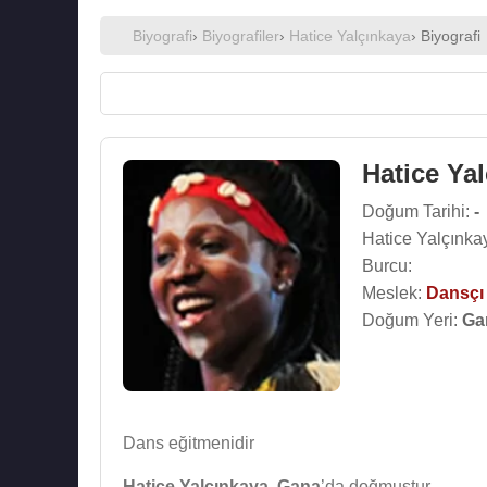
Biyografi
›
Biyografiler
›
Hatice Yalçınkaya
› Biyografi
Hatice Ya
Doğum Tarihi:
-
Hatice Yalçınka
Burcu:
Meslek:
Dansçı
Doğum Yeri:
Ga
Dans eğitmenidir
Hatice Yalçınkaya
,
Gana
’da doğmuştur.