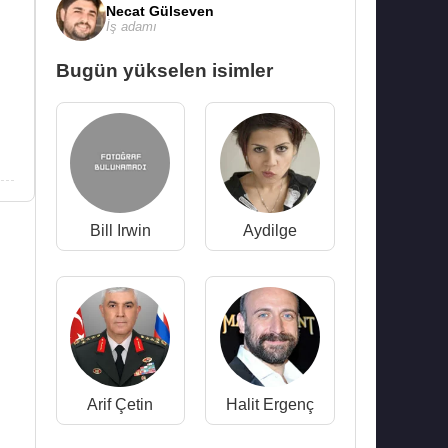
Necat Gülseven
İş adamı
Bugün yükselen isimler
Bill Irwin
Aydilge
Arif Çetin
Halit Ergenç