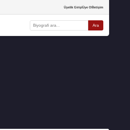
Üyelik Girişi
Üye Ol
İletişim
Ara