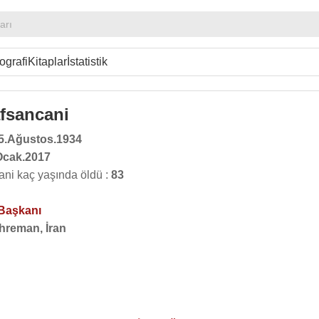
arı
ografi
Kitaplar
İstatistik
fsancani
5.Ağustos.1934
Ocak.2017
ni kaç yaşında öldü :
83
 Başkanı
hreman, İran