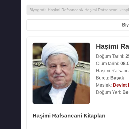
Biyografi
›
Haşimi Rafsancani
›
Haşimi Rafsancani kitapl
Biy
Haşimi Ra
Doğum Tarihi:
2
Ölüm tarihi:
08.
Haşimi Rafsanca
Burcu:
Başak
Meslek:
Devlet
Doğum Yeri:
Be
Haşimi Rafsancani Kitapları