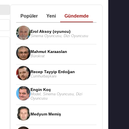
Popüler
Yeni
Gündemde
Erol Aksoy (oyuncu)
Sinema Oyuncusu
,
Dizi Oyuncusu
Mahmut Karaaslan
Bürokrat
Recep Tayyip Erdoğan
Cumhurbaşkanı
Engin Koç
Model
,
Sinema Oyuncusu
,
Dizi
Oyuncusu
Medyum Memiş