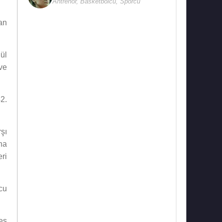
Antrenör
,
Basketbolcu
,
Sporcu
an
ül
 ve
2.
rşı
na
eri
cu
eş