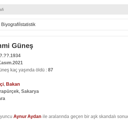
afi
Biyografi
İstatistik
hmi Güneş
?.??.1934
Kasım.2021
neş kaç yaşında öldü :
87
çi
,
Bakan
rapürçek, Sakarya
ra
 oyuncu
Aynur Aydan
ile aralarında geçen bir aşk skandalı sonu