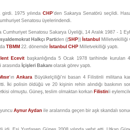
a girdi. 1975 yılında
CHP
’den Sakarya Senatörü seçildi. Has
umhuriyet Senatosu üyelerindendi.
da Cumhuriyet Senatosu Sakarya Üyeliği, 14 Aralık 1987 - 1 Eyl
syaldemokrat Halkçı Parti
den ((
SHP
))
İstanbul
Milletvekilliği
nda
TBMM
22. dönemde
İstanbul
CHP
Milletvekilliği yaptı.
lent Ecevit
başkanlığında 5 Ocak 1978 tarihinde kurulan 4
i arasında
İçişleri Bakanı
olarak görev yaptı.
Mısır
’ın
Ankara
Büyükelçiliği’ni basan 4 Filistinli militana ka
ti. İki polisin öldüğü ve 20 kişinin rehin alındığı baskının so
tkisi olmuştu. Güneş, teslim olmaktan korkan
Filistin
li eylemcil
 oyuncu
Aynur Aydan
ile aralarında geçen bir aşk skandalı sonu
li idi. Eşi Yurdaşen Güneş 2008 yılında vefat etti. Utkan Gün