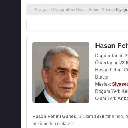
Biyografi
›
Biyografiler
›
Hasan Fehmi Güneş
› Biyogr
Hasan Fe
Doğum Tarihi:
?
Ölüm tarihi:
23.
Hasan Fehmi Gü
Burcu:
Meslek:
Siyaset
Doğum Yeri:
Ka
Ölüm Yeri:
Anka
Hasan Fehmi Güneş
, 5 Ekim
1979
tarihinde,
hükûmetten istifa etti.