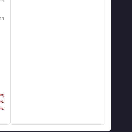
an
eş
mi
mi