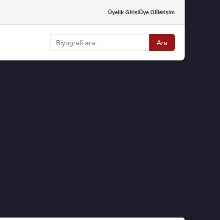
Üyelik Girişi
Üye Ol
İletişim
Ara