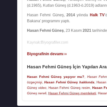
(d.1965), Kutlan Güneş (d.1963-ö.2019) adların
Hasan Fehmi Güneş,
2014
yılında
Halk TV
'
Bakana' programını yaptı.
Hasan Fehmi Güneş
, 23 Kasım
2021
tarihind
Kaynak:Biyografiler.com
Biyografinin devamı ››
Hasan Fehmi Güneş İçin Yapılan Ar
Hasan Fehmi Güneş yaşıyor mu?
,
Hasan Fehmi
özgeçmişi
,
Hasan Fehmi Güneş hakkında
,
Hasan
Güneş video
,
Hasan Fehmi Güneş resim
,
Hasan F
Güneş nereli
,
Hasan Fehmi Güneş memleketi
,
Hasan