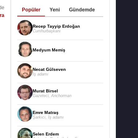
de
Popüler
Yeni
Gündemde
ra
Recep Tayyip Erdoğan
Cumhurbaşkanı
Medyum Memiş
Necat Gülseven
İş adamı
Murat Birsel
Gazeteci
,
Anchorman
Emre Matraş
Şarkıcı
,
İş adamı
Selen Erdem