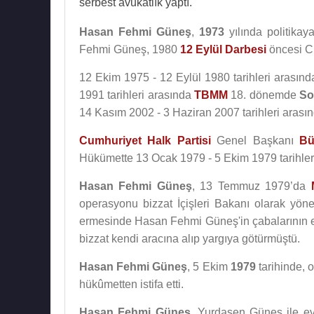
serbest avukatlık yaptı.
Hasan Fehmi Güneş
,
1973
yılında politikay
Fehmi Güneş, 1980
12 Eylül Darbesi
öncesi C
12 Ekim 1975 - 12 Eylül 1980 tarihleri arasın
1991 tarihleri arasında
TBMM
18. dönemde
So
14 Kasım 2002 - 3 Haziran 2007 tarihleri arası
Cumhuriyet Halk Partisi
Genel Başkanı
Bü
Hükümette 13 Ocak 1979 - 5 Ekim 1979 tarihler
Hasan Fehmi Güneş
, 13 Temmuz 1979’da
operasyonu bizzat İçişleri Bakanı olarak yönet
ermesinde Hasan Fehmi Güneş'in çabalarının e
bizzat kendi aracına alıp yargıya götürmüştü.
Hasan Fehmi Güneş
, 5 Ekim
1979
tarihinde,
hükûmetten istifa etti.
Hasan Fehmi Güneş
, Yurdaşen Güneş ile ev