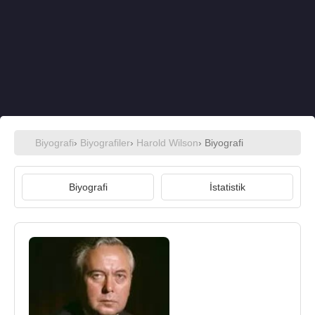
Biyografi
›
Biyografiler
›
Harold Wilson
› Biyografi
Biyografi
İstatistik