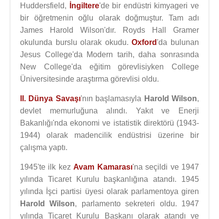
Huddersfield,
İngiltere
'de bir endüstri kimyageri ve
bir öğretmenin oğlu olarak doğmuştur. Tam adı
James Harold Wilson'dır. Royds Hall Gramer
okulunda burslu olarak okudu.
Oxford
'da bulunan
Jesus College'da Modern tarih, daha sonrasında
New College'da eğitim görevlisiyken College
Üniversitesinde araştırma görevlisi oldu.
II. Dünya Savaşı
'nın başlamasıyla
Harold Wilson
,
devlet memurluğuna alındı. Yakıt ve Enerji
Bakanlığı'nda ekonomi ve istatistik direktörü (1943-
1944) olarak madencilik endüstrisi üzerine bir
çalışma yaptı.
1945'te ilk kez
Avam Kamarası
'na seçildi ve 1947
yılında Ticaret Kurulu başkanlığına atandı. 1945
yılında İşci partisi üyesi olarak parlamentoya giren
Harold Wilson
, parlamento sekreteri oldu. 1947
yılında Ticaret Kurulu Başkanı olarak atandı ve