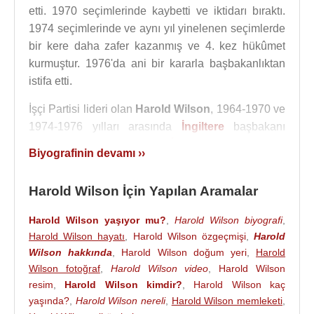
etti. 1970 seçimlerinde kaybetti ve iktidarı bıraktı.
1974 seçimlerinde ve aynı yıl yinelenen seçimlerde
bir kere daha zafer kazanmış ve 4. kez hükûmet
kurmuştur. 1976'da ani bir kararla başbakanlıktan
istifa etti.
İşçi Partisi lideri olan
Harold Wilson
, 1964-1970 ve
1974-1976 yılları arasında
İngiltere
başbakanı
olarak görev yaptı.
İsrail
'in en güçlü
Biyografinin devamı ››
destekçilerinden biriydi;
İsrail
'de sosyal demokrat
dostlar edinmişti. Mayıs 1967'de
Mısır
'ın Tiran
Harold Wilson İçin Yapılan Aramalar
Boğazı'nı kapatması üzerine
İsrail
'i savundu. Ekim
1973 savaşında muhalefet lideri olarak,
Harold Wilson yaşıyor mu?
,
Harold Wilson biyografi
,
İngiltere
'nin silah ambargosunu kaldırması ve
Harold Wilson hayatı
,
Harold Wilson özgeçmişi
,
Harold
İsrail
'e yeniden silah sağlaması için başarısız bir
Wilson hakkında
,
Harold Wilson doğum yeri
,
Harold
şekilde çaba gösterdi.
Wilson fotoğraf
,
Harold Wilson video
,
Harold Wilson
resim
,
Harold Wilson kimdir?
,
Harold Wilson kaç
Wilson'ın başbakanlık yaptığı iki dönem (1964-1970
yaşında?
,
Harold Wilson nereli
,
Harold Wilson memleketi
,
ve 1974-1976)
İngiltere
'deki liberalleşme