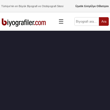
Türkiye’nin en Büyük Biyografi ve Otobiyografi Sitesi
Üyelik Girişi
Üye Ol
İletişim
☰
Ara