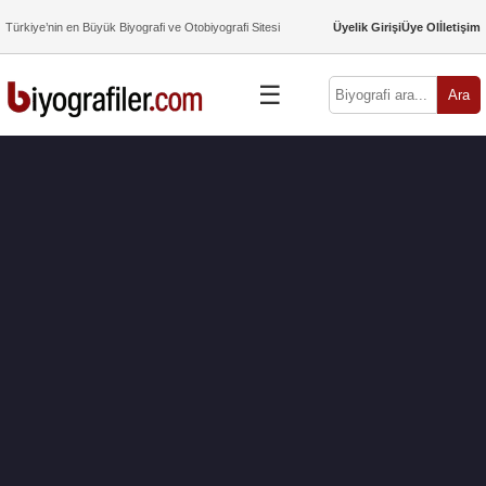
Türkiye’nin en Büyük Biyografi ve Otobiyografi Sitesi
Üyelik Girişi
Üye Ol
İletişim
☰
Ara