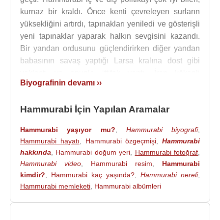
kurnaz bir kraldı. Önce kenti çevreleyen surların
yüksekliğini artırdı, tapınakları yeniledi ve gösterişli
yeni tapınaklar yaparak halkın sevgisini kazandı.
Bir yandan ordusunu güçlendirirken diğer yandan
babasının savaş yaptığı Larsa kralına dost gibi
yaklaştı ve onunla ittifak yaptı. İran kökenli
Biyografinin devamı ››
Elamlılar,
Mezopotamya
’nın orta kısımlarını ele
geçirince Hammurabi, Larsa kralını ikna edip
Hammurabi İçin Yapılan Aramalar
onunla birlikte Elamlılar’a saldırdı ve savaşı
kazandı.
Hammurabi yaşıyor mu?
,
Hammurabi biyografi
,
Hammurabi hayatı
,
Hammurabi özgeçmişi
,
Hammurabi
M.Ö. 1750 yılına kadar da 44 sene krallığı yönetti.
hakkında
,
Hammurabi doğum yeri
,
Hammurabi fotoğraf
,
Hammurabi, M.Ö. 1770 yılında Sümer ve Akkadları
Hammurabi video
,
Hammurabi resim
,
Hammurabi
fethederek, Babil İmparatorluğu'nun ilk kralı oldu.
kimdir?
,
Hammurabi kaç yaşında?
,
Hammurabi nereli
,
Babil İmparatorluğu Fırat ve Dicle ırmaklarının
Hammurabi memleketi
,
Hammurabi albümleri
arasında kuzeyde de Asur Devleti'nin başkenti
Ninova'ya kadar ulaştı.