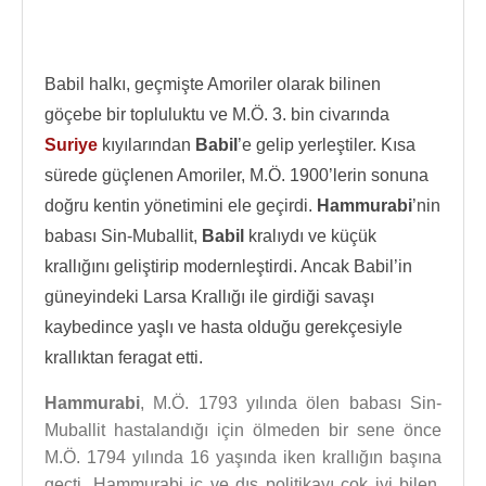
Babil halkı, geçmişte Amoriler olarak bilinen
göçebe bir topluluktu ve M.Ö. 3. bin civarında
Suriye
kıyılarından
Babil
’e gelip yerleştiler. Kısa
sürede güçlenen Amoriler, M.Ö. 1900’lerin sonuna
doğru kentin yönetimini ele geçirdi.
Hammurabi
’nin
babası Sin-Muballit,
Babil
kralıydı ve küçük
krallığını geliştirip modernleştirdi. Ancak Babil’in
güneyindeki Larsa Krallığı ile girdiği savaşı
kaybedince yaşlı ve hasta olduğu gerekçesiyle
krallıktan feragat etti.
Hammurabi
, M.Ö. 1793 yılında ölen babası Sin-
Muballit hastalandığı için ölmeden bir sene önce
M.Ö. 1794 yılında 16 yaşında iken krallığın başına
geçti. Hammurabi iç ve dış politikayı çok iyi bilen,