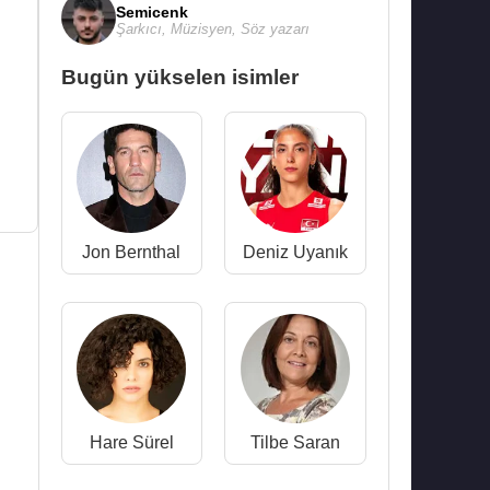
Semicenk
Şarkıcı
,
Müzisyen
,
Söz yazarı
Bugün yükselen isimler
Jon Bernthal
Deniz Uyanık
Hare Sürel
Tilbe Saran