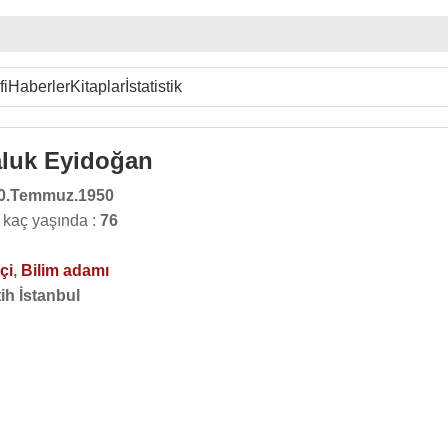
fi
Haberler
Kitaplar
İstatistik
aluk Eyidoğan
0.Temmuz.1950
 kaç yaşında :
76
çi
,
Bilim adamı
ih İstanbul