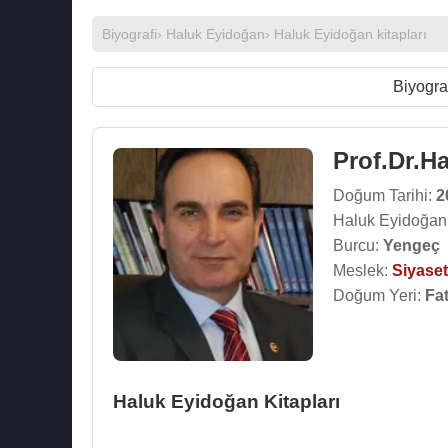
Biyografi
›
Haluk Eyidoğan
›
Haluk Eyidoğan kitapları
Biyogra
Prof.Dr.H
Doğum Tarihi:
2
Haluk Eyidoğan
Burcu:
Yengeç
Meslek:
Siyaset
Doğum Yeri:
Fat
Haluk Eyidoğan Kitapları