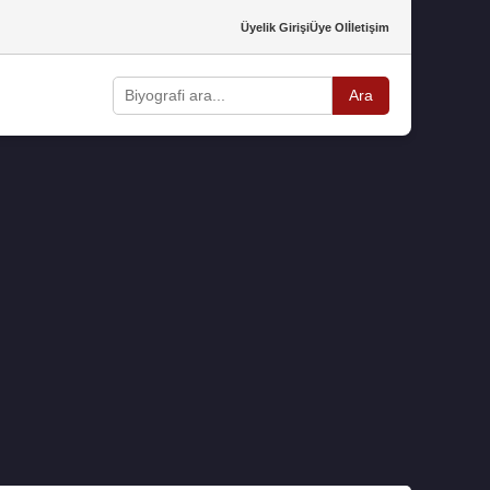
Üyelik Girişi
Üye Ol
İletişim
Ara