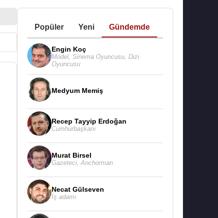
Popüler
Yeni
Gündemde
Engin Koç
Model
,
Sinema Oyuncusu
,
Dizi
Oyuncusu
Medyum Memiş
Recep Tayyip Erdoğan
Cumhurbaşkanı
Murat Birsel
Gazeteci
,
Anchorman
Necat Gülseven
İş adamı