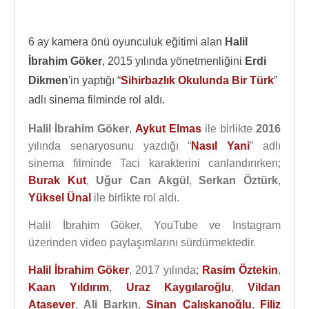
6 ay kamera önü oyunculuk eğitimi alan
Halil
İbrahim Göker
, 2015 yılında yönetmenliğini
Erdi
Dikmen
'in yaptığı “
Sihirbazlık Okulunda Bir Türk
”
adlı sinema filminde rol aldı.
Halil İbrahim Göker
,
Aykut Elmas
ile birlikte
2016
yılında senaryosunu yazdığı “
Nasıl Yani
” adlı
sinema filminde Taci karakterini canlandırırken;
Burak Kut
,
Uğur Can Akgül
,
Serkan Öztürk
,
Yüksel Ünal
ile birlikte rol aldı.
Halil İbrahim Göker, YouTube ve Instagram
üzerinden video paylaşımlarını sürdürmektedir.
Halil İbrahim Göker
, 2017 yılında;
Rasim Öztekin
,
Kaan Yıldırım
,
Uraz Kaygılaroğlu
,
Vildan
Atasever
,
Ali Barkın
,
Sinan Çalışkanoğlu
,
Filiz