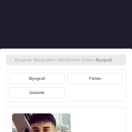
Biyografi
›
Biyografiler
›
Halil İbrahim Göker
› Biyografi
Biyografi
Filmler
İstatistik