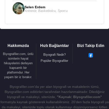
Selen Erdem
Antrenör
,
Basketbolcu
,
Sporcu
Hakkımızda
Hızlı Bağlantılar
Bizi Takip Edin
Biyografiler.com, ünlü
Biyografi Nedir?
isimlerin hayat
Popüler Biyografiler
hikayelerini derleyen
kapsamlı bir
platformdur. Her
yaşam bir iz bırakır.
Biyografiler.com'da yer alan biyografi ve makalelerin tümü,
Biyografiler.com editörleri tarafından hazırlanmaktadır. Dilediğiniz
biyografi ve makaleyi, sitenizde,
"Kaynak: Biyografiler.com"
formatıyla kaynak göstererek kullanabilirsiniz. 20'den fazla biyografi ya
da makaleyi, sitenizde toplu olarak kullanmayı düşünüyorsanız lütfen