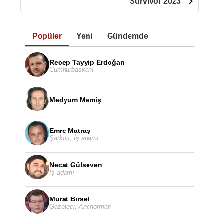
Survivor 2023
Popüler
Yeni
Gündemde
Recep Tayyip Erdoğan
Cumhurbaşkanı
Medyum Memiş
Emre Matraş
Şarkıcı
,
İş adamı
Necat Gülseven
İş adamı
Murat Birsel
Gazeteci
,
Anchorman