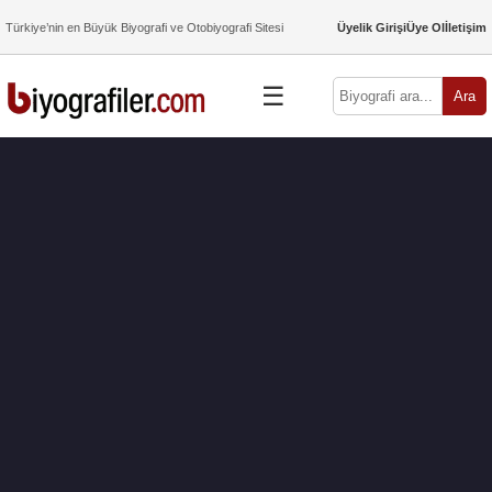
Türkiye’nin en Büyük Biyografi ve Otobiyografi Sitesi
Üyelik Girişi
Üye Ol
İletişim
☰
Ara