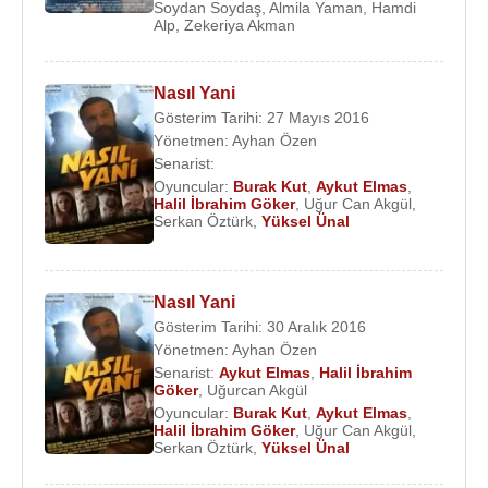
Dilber
,
Aleyna Elibol
,
Gizem Avcı
,
Osman Can
Soydan Soydaş
,
Almila Yaman
,
Hamdi
Alp
,
Zekeriya Akman
Ural
,
Özgür Tetik
,
Tunga Sayan
,
Asena
Demirbağ
,
Kardelen Kalender
,
Walison Fonseca
ile şekillendi.
Nasıl Yani
Gösterim Tarihi: 27 Mayıs 2016
Albümleri
:
Yönetmen:
Ayhan Özen
2019 - Timsah (Single)
Senarist:
2020 - Bıkmışım Dünyadan (Single)
Oyuncular:
Burak Kut
,
Aykut Elmas
,
Halil İbrahim Göker
,
Uğur Can Akgül
,
Serkan Öztürk
,
Yüksel Ünal
Filmleri ve Dizileri
2022 -
Çirkin Şansı
(Berk) (Sinema filmi)
2022 -
Olmadı Kaçarız
(Sinema filmi)
Nasıl Yani
2022 -
Naz Evi
(Sinema filmi)
Gösterim Tarihi: 30 Aralık 2016
2018 -
Çakallarla Dans 5
(Çiko) (Sinema filmi)
Yönetmen:
Ayhan Özen
2017 - Klavye Delikanlıları (Çiko) (Tv Dizisi)
Senarist:
Aykut Elmas
,
Halil İbrahim
Göker
,
Uğurcan Akgül
2016 -
Nasıl Yani
(Taci) (Sinema filmi)
Oyuncular:
Burak Kut
,
Aykut Elmas
,
2015 -
Sihirbazlık Okulunda Bir Türk
(Petshop - 2)
Halil İbrahim Göker
,
Uğur Can Akgül
,
(Sinema filmi)
Serkan Öztürk
,
Yüksel Ünal
2013 -
Taş Mektep
(İbrahim) (Sinema filmi)