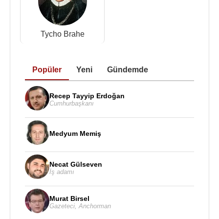
Cassini Bölümü olarak bilinen yeri keşfeden ilk kişi
oldu.
1670'lerde Fransa'nın topografik haritasını
Tycho Brahe
oluşturmak için bir proje üzerinde çalışmaya
başladı. Bu topografik harita, geleneksel olarak
Popüler
Yeni
Gündemde
hem doğal hem de insan yapımı özellikleri gösteren
geniş ölçekli detaylarla karakterize edilen bir harita
türüdür. Projesi oğlu Jacques Cassini tarafından
Recep Tayyip Erdoğan
Cumhurbaşkanı
devam ettirildi ve sonuçta torunu César-François
Cassini de Thury tarafından bitirildi.
Medyum Memiş
Zodyak ışığı olgusunun doğru açıklamasını 1683'te
sundu.
Zodyak ışığı
, gezegenler arası alanda tozlu
nesnelerin yol açtığı gece gökyüzünde görülen
Necat Gülseven
İş adamı
dağınık bir beyaz ışıma. Bazı kaynaklara göre, onu
Güneş'in etrafında toz parçacıkları olarak açıkladı.
Murat Birsel
Gazeteci
,
Anchorman
Giovanni Domenico Cassini, 1674 yılında Bir