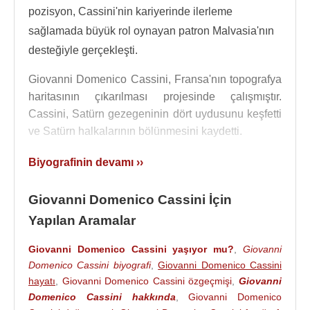
pozisyon, Cassini'nin kariyerinde ilerleme
sağlamada büyük rol oynayan patron Malvasia'nın
desteğiyle gerçekleşti.
Giovanni Domenico Cassini, Fransa'nın topografya
haritasının çıkarılması projesinde çalışmıştır.
Cassini, Satürn gezegeninin dört uydusunu keşfetti
ve Satürn halkalarının bölünmesini kaydetti.
Başlangıçta Dünya'nın güneş sisteminin merkezi
Biyografinin devamı ››
olduğuna inanan Giovanni Domenico Cassini,
daha sonra
Copernicus
ve
Tycho Brahe
Giovanni Domenico Cassini İçin
tarafından önerilen güneş sistemi modelini kabul
Yapılan Aramalar
etti. 1659 yılında
Tycho Brahe
hipotezi ile uyumlu
bir gezegen sistemi modeli sundu. Birkaç yıl sonra,
Giovanni Domenico Cassini yaşıyor mu?
,
Giovanni
1661'de
Johannes Kepler
'in eserlerinden ilham
Domenico Cassini biyografi
,
Giovanni Domenico Cassini
alarak güneş tutulmalarının ardışık evrelerini
hayatı
,
Giovanni Domenico Cassini özgeçmişi
,
Giovanni
haritalama yöntemi geliştirdi ve San Petronio'daki
Domenico Cassini hakkında
,
Giovanni Domenico