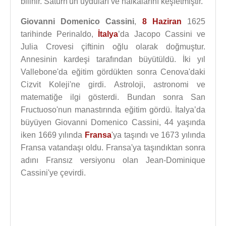
bilinir. Satürn'ün uyduları ve halkalarını keşfetmiştir.
Giovanni Domenico Cassini
,
8 Haziran
1625
tarihinde Perinaldo,
İtalya
’da Jacopo Cassini ve
Julia Crovesi çiftinin oğlu olarak doğmuştur.
Annesinin kardeşi tarafından büyütüldü. İki yıl
Vallebone'da eğitim gördükten sonra Cenova'daki
Cizvit Koleji'ne girdi. Astroloji, astronomi ve
matematiğe ilgi gösterdi. Bundan sonra San
Fructuoso'nun manastırında eğitim gördü. İtalya’da
büyüyen Giovanni Domenico Cassini, 44 yaşında
iken 1669 yılında
Fransa
'ya taşındı ve 1673 yılında
Fransa vatandaşı oldu. Fransa'ya taşındıktan sonra
adını Fransız versiyonu olan Jean-Dominique
Cassini'ye çevirdi.