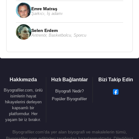
Fransız teğmenin kızı olan Geneviève de Laistre ile
evlendi. İki oğlu oldu.
Emre Matraş
Şarkıcı
,
İş adamı
Giovanni Domenico Cassini, 1711 yılında kör oldu.
Selen Erdem
Giovanni Domenico Cassini, 14 Eylül
1712
Antrenör
,
Basketbolcu
,
Sporcu
tarihinde Paris, Fransa’da 87 yaşında ölmüştür.
1997
yılında
Satürn
'e fırlatılan uzay sondasına
Cassini'nin adı verilmiştir. Bu uzay sondası Satürn'e
giden dördüncü, yörüngeye oturan ilk sonda
olmuştur.
Hakkımızda
Hızlı Bağlantılar
Bizi Takip Edin
Biyografiler.com, ünlü
Biyografi Nedir?
Kaynak:Biyografiler.com
isimlerin hayat
Popüler Biyografiler
hikayelerini derleyen
kapsamlı bir
platformdur. Her
yaşam bir iz bırakır.
Biyografiler.com'da yer alan biyografi ve makalelerin tümü,
Biyografiler.com editörleri tarafından hazırlanmaktadır. Dilediğiniz