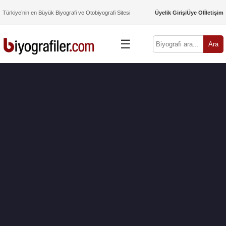
Türkiye’nin en Büyük Biyografi ve Otobiyografi Sitesi
Üyelik Girişi
Üye Ol
İletişim
☰
Ara