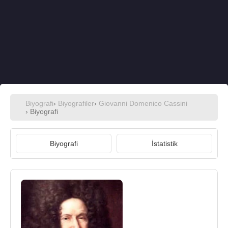
Biyografi
›
Biyografiler
›
Giovanni Domenico Cassini
› Biyografi
Biyografi
İstatistik