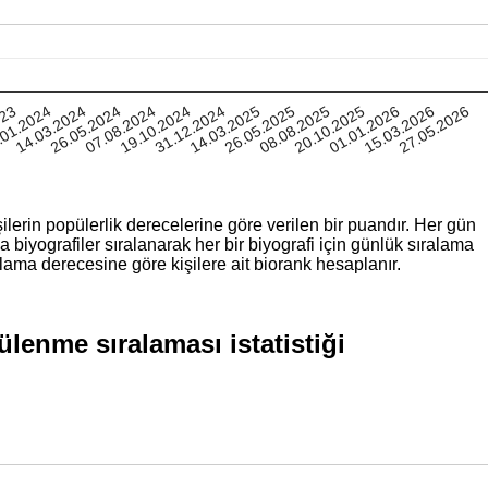
023
.01.2024
14.03.2024
26.05.2024
07.08.2024
19.10.2024
31.12.2024
14.03.2025
26.05.2025
08.08.2025
20.10.2025
01.01.2026
15.03.2026
27.05.2026
ilerin popülerlik derecelerine göre verilen bir puandır. Her gün
iyografiler sıralanarak her bir biyografi için günlük sıralama
lama derecesine göre kişilere ait biorank hesaplanır.
lenme sıralaması istatistiği