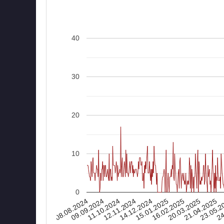
40
30
20
10
0
08.08.2024
16.02.2025
15.01.2025
14.12.2024
24
12.11.2024
23.05.2
11.10.2024
21.04.2025
09.09.2024
20.03.2025