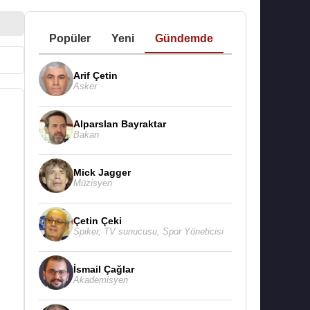
Popüler
Yeni
Gündemde
Arif Çetin
Asker
Alparslan Bayraktar
Bakan
Mick Jagger
Müzisyen
Çetin Çeki
Spiker
,
TV sunucusu
,
Spor Yöneticisi
İsmail Çağlar
Akademisyen