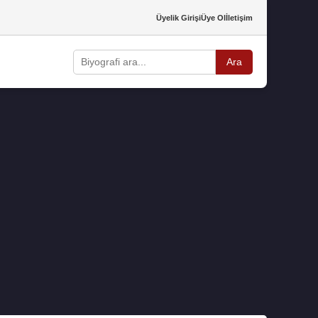
Üyelik Girişi
Üye Ol
İletişim
Ara