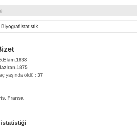
iği
Biyografi
İstatistik
izet
5.Ekim.1838
Haziran.1875
aç yaşında öldü :
37
i
ris, Fransa
statistiği