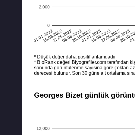
2,000
0
01.01.2022
15.03.2022
27.05.2022
08.08.2022
20.10.2022
01.01.2023
15.03.2023
27.05.2023
08.08.2023
20.10.2
01
* Düşük değer daha positif anlamdadır.
* BioRank değeri Biyografiler.com tarafından kiş
sonunda görüntülenme sayısına göre çoktan aza b
derecesi bulunur. Son 30 güne ait ortalama sıra
Georges Bizet günlük görüntü
12,000