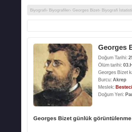
Biyografi
›
Biyografiler
›
Georges Bizet
› Biyografi İstatist
Georges B
Doğum Tarihi:
2
Ölüm tarihi:
03.
Georges Bizet k
Burcu:
Akrep
Meslek:
Bestec
Doğum Yeri:
Pa
Georges Bizet günlük görüntülenme i