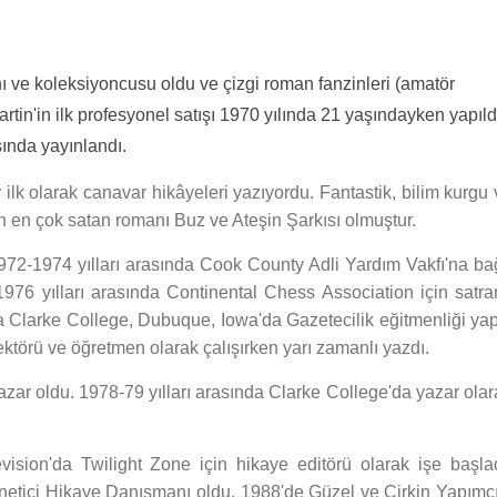
nı ve koleksiyoncusu oldu ve çizgi roman fanzinleri (amatör
rtin'in ilk profesyonel satışı 1970 yılında 21 yaşındayken yapıld
ında yayınlandı.
k olarak canavar hikâyeleri yazıyordu. Fantastik, bilim kurgu 
 en çok satan romanı Buz ve Ateşin Şarkısı olmuştur.
 1972-1974 yılları arasında Cook County Adli Yardım Vakfı'na bağ
-1976 yılları arasında Continental Chess Association için satra
da Clarke College, Dubuque, Iowa'da Gazetecilik eğitmenliği yapt
ktörü ve öğretmen olarak çalışırken yarı zamanlı yazdı.
zar oldu. 1978-79 yılları arasında Clarke College'da yazar olar
ision'da Twilight Zone için hikaye editörü olarak işe başlad
netici Hikaye Danışmanı oldu. 1988'de Güzel ve Çirkin Yapımcı