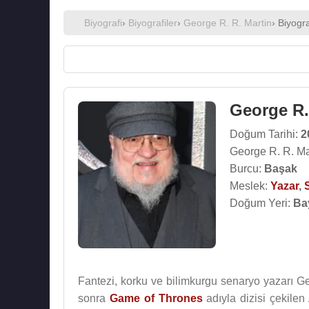
Biyografi
›
Biyografiler
›
George R. R. Martin
› Biyogra
George R.
Doğum Tarihi:
2
George R. R. Ma
Burcu:
Başak
Meslek:
Yazar
,
Doğum Yeri:
Ba
Fantezi, korku ve bilimkurgu senaryo yazarı Ge
sonra
Game of Thrones
adıyla dizisi çekilen