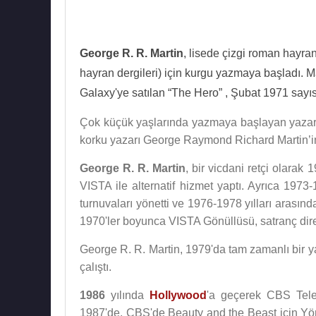
George R. R. Martin
, lisede çizgi roman hayra
hayran dergileri) için kurgu yazmaya başladı. Ma
Galaxy'ye satılan “The Hero” , Şubat 1971 sayıs
Çok küçük yaşlarında yazmaya başlayan yazar il
korku yazarı George Raymond Richard Martin’in
George R. R. Martin
, bir vicdani retçi olarak
VISTA ile alternatif hizmet yaptı. Ayrıca 1973
turnuvaları yönetti ve 1976-1978 yılları arasın
1970'ler boyunca VISTA Gönüllüsü, satranç dire
George R. R. Martin, 1979'da tam zamanlı bir ya
çalıştı.
1986
yılında
Hollywood
'a geçerek CBS Telev
1987'de, CBS'de Beauty and the Beast için Yö