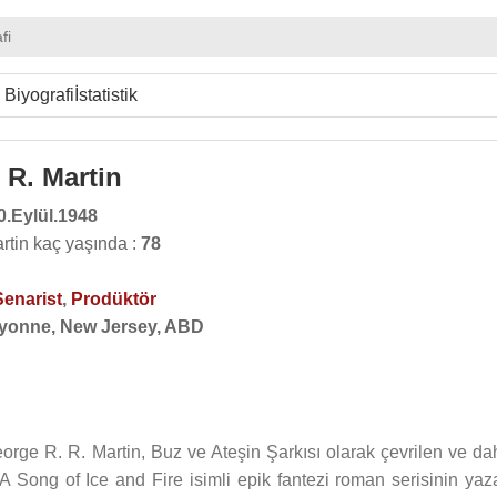
fi
Biyografi
İstatistik
 R. Martin
0.Eylül.1948
rtin kaç yaşında :
78
Senarist
,
Prodüktör
yonne, New Jersey, ABD
orge R. R. Martin, Buz ve Ateşin Şarkısı olarak çevrilen ve da
 A Song of Ice and Fire isimli epik fantezi roman serisinin yaza