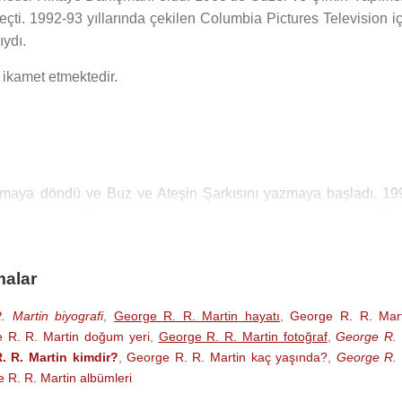
çti. 1992-93 yıllarında çekilen Columbia Pictures Television iç
ıydı.
ikamet etmektedir.
maya döndü ve Buz ve Ateşin Şarkısını yazmaya başladı. 19
korları kıran Buz ve Ateşin Şarkısı serisinin ilk kitabı olan
Ga
ine uyarlandı ve günümüzün en çok izlenen dizileri arasına girdi
 York Times
’ın çok satanlar listesinde 1. sıraya yükseldi. 20
malar
erine aday oldu.
 Martin biyografi
,
George R. R. Martin hayatı
,
George R. R. Mart
rak çevrilen ve daha sonra
Game of Thrones
adıyla dizisi çeki
 R. R. Martin doğum yeri
,
George R. R. Martin fotoğraf
,
George R. 
serisinin yazarı olarak tanınmıştır.
. R. Martin kimdir?
,
George R. R. Martin kaç yaşında?
,
George R. 
 R. R. Martin albümleri