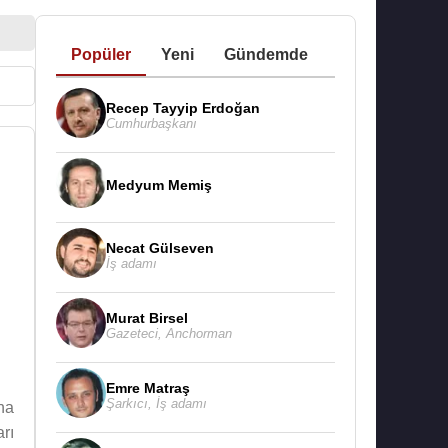
Popüler
Yeni
Gündemde
Recep Tayyip Erdoğan
Cumhurbaşkanı
Medyum Memiş
Necat Gülseven
İş adamı
Murat Birsel
Gazeteci
,
Anchorman
Emre Matraş
Şarkıcı
,
İş adamı
ha
rı