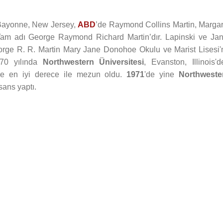
Bayonne, New Jersey,
ABD
’de Raymond Collins Martin, Margar
 Tam adı George Raymond Richard Martin’dır. Lapinski ve Jan
George R. R. Martin Mary Jane Donohoe Okulu ve Marist Lisesi'
970 yılında
Northwestern Üniversitesi
, Evanston, Illinois'd
 ve en iyi derece ile mezun oldu.
1971
'de yine
Northweste
sans yaptı.