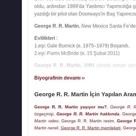
oldu, ardından 1989'da Yardımcı Yapımcılığa ge
yazdığı bir pilot olan Doorways'in Baş Yapımcıs
George R. R. Martin
, New Mexico Santa Fe’de 
Evlilikleri
:
1.eşi: Gale Burnick (e. 1975–1979) Boşandı.
2.eşi: Parris McBride (e. 15 Şubat 2011)
George R. R. Martin
,
1991
yılında roman yaz
yılında kitabını tamamladı. Tüm dünyada satış re
Biyografinin devamı ››
of Thrones
yani
Taht Oyunları
televizyon dizis
Serinin 4. Kitabı olan Kargaların Ziyafeti
New
George R. R. Martin İçin Yapılan Ara
yılında bu kitabı Quill ve Britanya Fantezi ödüll
George R. R. Martin yaşıyor mu?
,
George R. R.
George R. R. Martin, Buz ve Ateşin Şarkısı ola
özgeçmişi
,
George R. R. Martin hakkında
,
George
A Song of Ice and Fire isimli epik fantezi roman 
Martin video
,
George R. R. Martin resim
,
George R
Martin nereli
,
George R. R. Martin memleketi
,
George
Kitapları
: