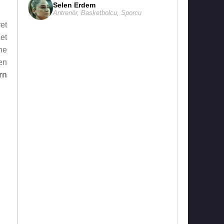
Selen Erdem
Antrenör
,
Basketbolcu
,
Sporcu
et
et
ne
en
rn