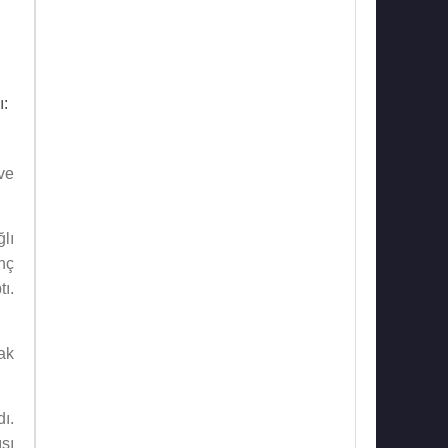
ı:
ve
lı
nç
ı.
ak
ı.
sı