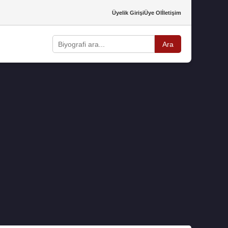
Üyelik Girişi
Üye Ol
İletişim
Ara