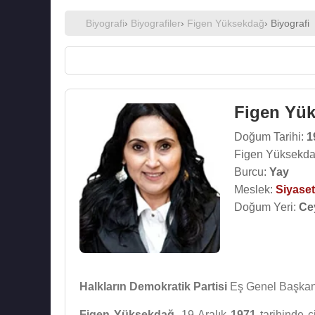
Biyografi
›
Biyografiler
›
Figen Yüksekdağ
› Biyografi
Figen Yü
Doğum Tarihi:
1
Figen Yüksekda
Burcu:
Yay
Meslek:
Siyaset
Doğum Yeri:
Ce
Halkların Demokratik Partisi
Eş Genel Başkan
Figen Yüksekdağ
, 19 Aralık
1971
tarihinde ç