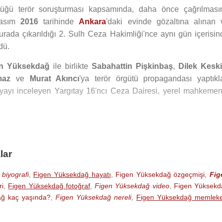
üttüğü terör soruşturması kapsamında, daha önce çağrılması
Kasım
2016
tarihinde
Ankara
'daki evinde gözaltına alınan 
burada çıkarıldığı 2. Sulh Ceza Hakimliği'nce aynı gün içerisin
dü.
en Yüksekdağ
ile birlikte
Sabahattin Pişkinbaş
,
Dilek Kesk
maz
ve
Murat Akıncı
'ya terör örgütü propagandası yaptıkla
syayı inceleyen Yargıtay 16'ncı Ceza Dairesi, yerel mahkemen
'ın hakkındaki kesinleşmiş hapis cezası gerekçe gösteriler
ü.
lar
fa'nın Suruç ilçesindeki bir programda, "Sırtımızı YPG'ye, YPJ'
a
Cumhuriyet Başsavcılığınca "Terör örgütü propagandası yapm
biyografi
,
Figen Yüksekdağ hayatı
,
Figen Yüksekdağ özgeçmişi
,
Fig
an 5 yıldan 15 yıla kadar hapis cezası talebiyle iddianamesi i
i
,
Figen Yüksekdağ fotoğraf
,
Figen Yüksekdağ video
,
Figen Yüksekd
r davası daha vardır.
ğ kaç yaşında?
,
Figen Yüksekdağ nereli
,
Figen Yüksekdağ memleke
kararı gereği milletvekilliği TBMM Genel Kurulu’nda 21 Şub