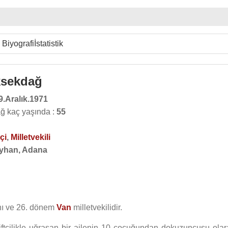
Biyografi
İstatistik
ksekdağ
9.Aralık.1971
ğ kaç yaşında :
55
çi
,
Milletvekili
yhan, Adana
ı ve 26. dönem
Van
milletvekilidir.
iftçilikle uğraşan bir ailenin 10 çocuğundan dokuzuncusu olar