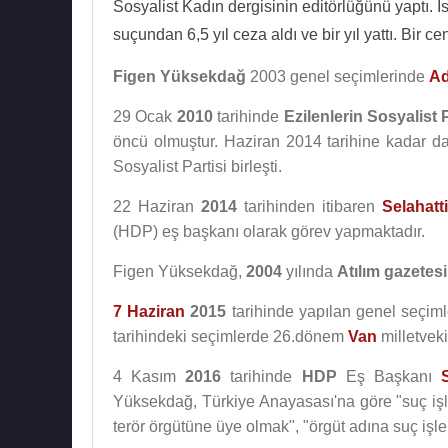
Sosyalist Kadın dergisinin editörlüğünü yaptı. İ
suçundan 6,5 yıl ceza aldı ve bir yıl yattı. Bir c
Figen Yüksekdağ
2003 genel seçimlerinde
A
29 Ocak
2010
tarihinde
Ezilenlerin Sosyalist P
öncü olmuştur. Haziran 2014 tarihine kadar da
Sosyalist Partisi birleşti.
22 Haziran
2014
tarihinden itibaren
Selahatt
(HDP) eş başkanı olarak görev yapmaktadır.
Figen Yüksekdağ,
2004
yılında
Atılım gazetesi
7 Haziran
2015
tarihinde yapılan genel seçim
tarihindeki seçimlerde 26.dönem
Van
milletvekil
4 Kasım
2016
tarihinde
HDP
Eş Başkanı
Yüksekdağ, Türkiye Anayasası'na göre "suç işle
terör örgütüne üye olmak", "örgüt adına suç işle