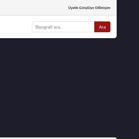
Üyelik Girişi
Üye Ol
İletişim
Ara