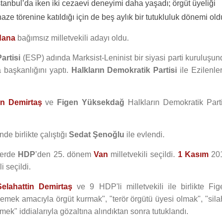
stanbul’da iken iki cezaevi deneyimi daha yaşadı; örgüt üyeliği
enaze törenine katıldığı için de beş aylık bir tutukluluk dönemi old
dana
bağımsız milletvekili adayı oldu.
artisi
(ESP) adında Marksist-Leninist bir siyasi parti kuruluşun
 başkanlığını yaptı.
Halkların Demokratik Partisi
ile Ezilenle
in Demirtaş
ve
Figen Yüksekdağ
Halkların Demokratik Parti
nde birlikte çalıştığı
Sedat Şenoğlu
ile evlendi.
lerde
HDP
’den 25. dönem
Van
milletvekili seçildi.
1 Kasım
20
i seçildi.
Selahattin Demirtaş
ve 9 HDP'li milletvekili ile birlikte Fig
mek amacıyla örgüt kurmak", "terör örgütü üyesi olmak", "silah
mek" iddialarıyla gözaltına alındıktan sonra tutuklandı.