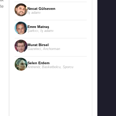
le
Necat Gülseven
İş adamı
Emre Matraş
Şarkıcı
,
İş adamı
Murat Birsel
Gazeteci
,
Anchorman
Selen Erdem
Antrenör
,
Basketbolcu
,
Sporcu