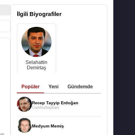
İlgili Biyografiler
Selahattin
Demirtaş
Popüler
Yeni
Gündemde
Recep Tayyip Erdoğan
Cumhurbaşkanı
Medyum Memiş
ak