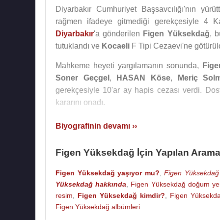
Diyarbakır Cumhuriyet Başsavcılığı'nın yür
rağmen ifadeye gitmediği gerekçesiyle 4 
Diyarbakır
'a gönderilen
Figen Yüksekdağ
, 
tutuklandı ve
Kocaeli
F Tipi Cezaevi'ne götürül
Mahkeme heyeti yargılamanın sonunda,
Fig
Soner Geçgel
,
HASAN Köse
,
Meriç Sol
gerekçesiyle 10'ar ay hapis cezası verdi. Do
kararını onadı.
HDP
Eş Genel Başkanı
Figen Yüksekdağ
Biyografinin devamı ››
milletvekilliği
21 Şubat
2017 tarihinde düşürüld
Figen Yüksekdağ İçin Yapılan Arama
Figen Yüksekdağ
'ın ayrıca hakkında, Şanlıur
ve PYD'ye yaslıyoruz" sözleri üzerine
Şanlıurf
Figen Yüksekdağ yaşıyor mu?
,
Figen Yüksekdağ 
ve silahlı terör örgütüne üye olmak" suçlarınd
Yüksekdağ hakkında
,
Figen Yüksekdağ doğum yer
Şanlıurfa 5. Ağır Ceza Mahkemesinde görülen bi
resim
,
Figen Yüksekdağ kimdir?
,
Figen Yüksekda
Figen Yüksekdağ albümleri
Yüksekdağ’ın hakkında kesinleşen Yargıtay 