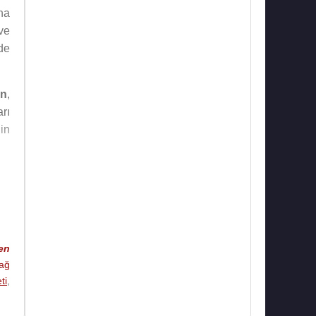
na
ve
de
in
,
rı
in
ek
ye
ak
en
le
ağ
ti
,
at