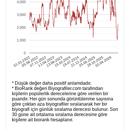
4,000
3,000
2,000
1,000
0
01.01.2022
05.06.2022
07.11.2022
11.04.2023
13.09.2023
15.02.2024
19.07.2024
21.12.2024
25.05.2025
28.10.2025
01.04.2026
* Düşük değer daha positif anlamdadır.
* BioRank değeri Biyografiler.com tarafından
kişilerin popülerlik derecelerine göre verilen bir
puandır. Her gün sonunda görüntülenme sayısına
göre çoktan aza biyografiler sıralanarak her bir
biyografi için günlük sıralama derecesi bulunur. Son
30 güne ait ortalama sıralama derecesine göre
kişilere ait biorank hesaplanır.