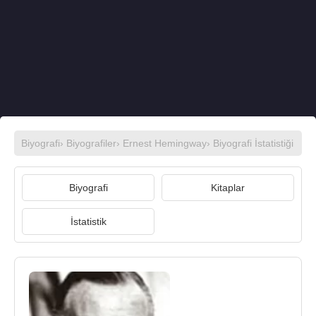
Biyografi
›
Biyografiler
›
Ernest Hemingway
› Biyografi İstatistiği
Biyografi
Kitaplar
İstatistik