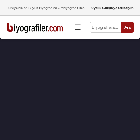
Türkiye’nin en Büyük Biyografi ve Otobiyografi Sitesi
Üyelik Girişi
Üye Ol
İletişim
☰
Ara