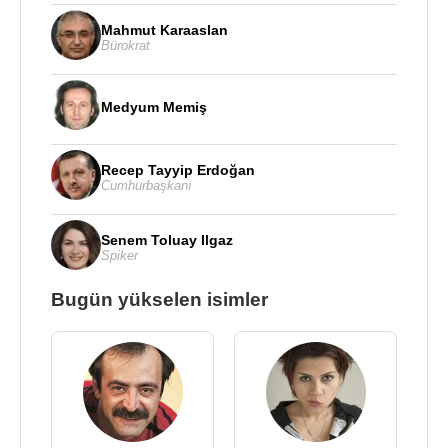
Mahmut Karaaslan
Bürokrat
Medyum Memiş
Recep Tayyip Erdoğan
Cumhurbaşkanı
Senem Toluay Ilgaz
Spiker
Bugün yükselen isimler