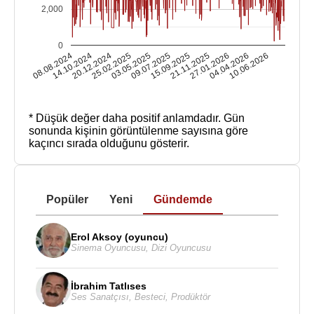
2,000
0
08.08.2024
14.10.2024
20.12.2024
25.02.2025
03.05.2025
09.07.2025
15.09.2025
21.11.2025
27.01.2026
04.04.2026
10.06.2026
* Düşük değer daha positif anlamdadır.
Gün
sonunda kişinin görüntülenme sayısına göre
kaçıncı sırada olduğunu gösterir.
Popüler
Yeni
Gündemde
Erol Aksoy (oyuncu)
Sinema Oyuncusu
,
Dizi Oyuncusu
İbrahim Tatlıses
Ses Sanatçısı
,
Besteci
,
Prodüktör