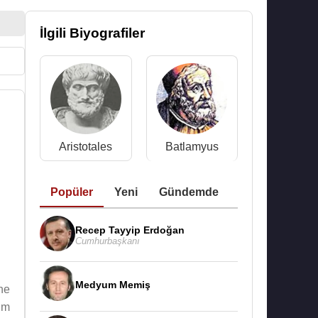
İlgili Biyografiler
Aristotales
Batlamyus
Popüler
Yeni
Gündemde
Recep Tayyip Erdoğan
Cumhurbaşkanı
Medyum Memiş
ne
im