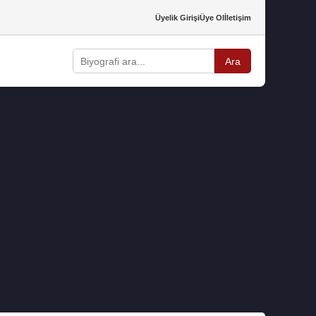
Üyelik Girişi
Üye Ol
İletişim
Ara