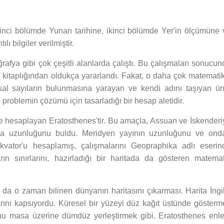
rinci bölümde Yunan tarihine, ikinci bölümde Yer'in ölçümüne 
ı bilgiler verilmiştir.
oğrafya gibi çok çeşitli alanlarda çalıştı. Bu çalışmaları sonucu
e kitaplığından oldukça yararlandı. Fakat, o daha çok matematik
 asal sayıların bulunmasına yarayan ve kendi adını taşıyan ün
ılı problemin çözümü için tasarladığı bir hesap aletidir.
mde hesaplayan Eratosthenes'tir. Bu amaçla, Assuan ve İskenderi
yla uzunluğunu buldu. Meridyen yayının uzunluğunu ve ond
vator'u hesaplamış, çalışmalarını Geopraphika adlı eserin
rın sınırlarını, hazırladığı bir haritada da gösteren matemat
da o zaman bilinen dünyanın haritasını çıkarması. Harita İngil
arını kapsıyordu. Küresel bir yüzeyi düz kağıt üstünde gösterm
uğunu masa üzerine dümdüz yerleştirmek gibi. Eratosthenes enl