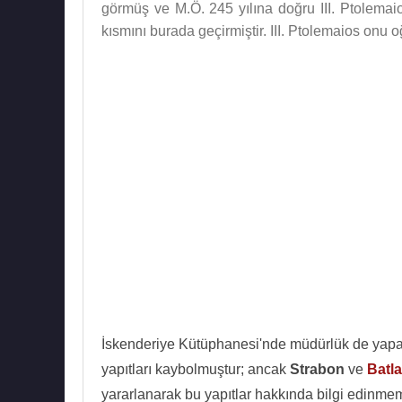
görmüş ve M.Ö. 245 yılına doğru III. Ptolemai
kısmını burada geçirmiştir. III. Ptolemaios onu o
İskenderiye Kütüphanesi'nde müdürlük de yapan 
yapıtları kaybolmuştur; ancak
Strabon
ve
Batl
yararlanarak bu yapıtlar hakkında bilgi edinmem