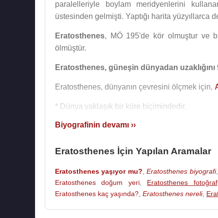
paralelleriyle boylam meridyenlerini kullan
üstesinden gelmişti. Yaptığı harita yüzyıllarca d
Eratosthenes
, MÖ 195'de kör olmuştur ve bi
ölmüştür.
Eratosthenes, güneşin dünyadan uzaklığını 9
Eratosthenes, dünyanın çevresini ölçmek için,
* Dünya yaklaşık bir küre biçimindedir.
* Güneş ışınları dünyaya paralel doğrular boyunc
Biyografinin devamı ››
Mısır’daki Aswan şehrinde, yılın belirli bir günü
Aynı günde ve aynı saatte, Mısır’ın diğer bir ke
Eratosthenes İçin Yapılan Aramalar
İşte bu farklılıktan yararlanan Eratosthenes, dü
Eratosthenes yaşıyor mu?
,
Eratosthenes biyografi
1-Biri Aswan’da diğeri İskenderiye’de iki çub
Eratosthenes doğum yeri
,
Eratosthenes fotoğraf
olarak uzatıldığında dünyanın merkezinde kesiş
Eratosthenes kaç yaşında?
,
Eratosthenes nereli
,
Era
olsun.
2- Aswan ile İskenderiye arasındaki uzaklık, 