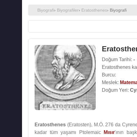
Biyografi
›
Biyografiler
›
Eratosthenes
› Biyografi
Eratosthe
Doğum Tarihi:
-
Eratosthenes ka
Burcu:
Meslek:
Matema
Doğum Yeri:
Cy
Eratosthenes
(Eratosten), M.Ö. 276 da Cyren
kadar tüm yaşamı Ptolemaic
Mısır
'ının baş