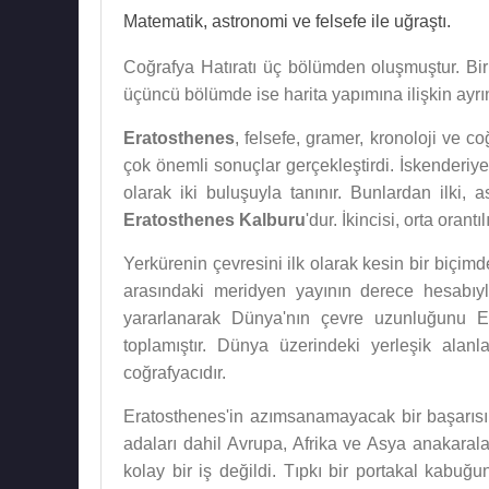
Matematik, astronomi ve felsefe ile uğraştı.
Coğrafya Hatıratı üç bölümden oluşmuştur. Bi
üçüncü bölümde ise harita yapımına ilişkin ayrıntıl
Eratosthenes
, felsefe, gramer, kronoloji ve c
çok önemli sonuçlar gerçekleştirdi. İskenderiy
olarak iki buluşuyla tanınır. Bunlardan ilki,
Eratosthenes Kalburu
'dur. İkincisi, orta orant
Yerkürenin çevresini ilk olarak kesin bir biçi
arasındaki meridyen yayının derece hesabı
yararlanarak Dünya'nın çevre uzunluğunu Ek
toplamıştır. Dünya üzerindeki yerleşik alanla
coğrafyacıdır.
Eratosthenes'in azımsanamayacak bir başarısı 
adaları dahil Avrupa, Afrika ve Asya anakaral
kolay bir iş değildi. Tıpkı bir portakal kab