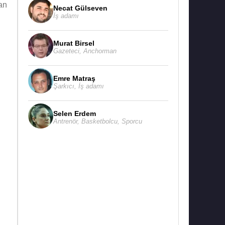
an
Necat Gülseven
İş adamı
Murat Birsel
Gazeteci
,
Anchorman
Emre Matraş
Şarkıcı
,
İş adamı
Selen Erdem
Antrenör
,
Basketbolcu
,
Sporcu