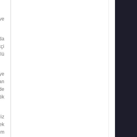
ve
nda
çi
lü
ye
an
de
ik
iz
ek
em