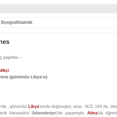
Biyografi
İstatistik
nes
ç yaşında :
-
tikçi
rene (günümüz Libya'sı)
e'de , günümüz
Libya
'sında doğmuştur, ama - M.Ö. 194 de, öle
kenti Alexandria (
İskenderiye
)'de yaşamıştır.
Atina
'da öğren