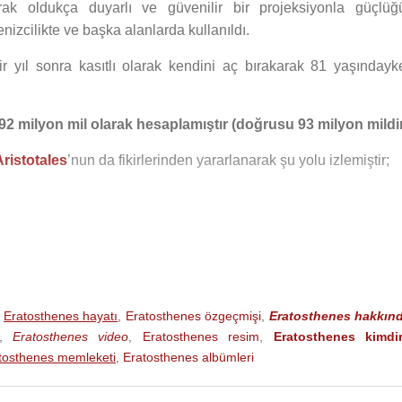
arak oldukça duyarlı ve güvenilir bir projeksiyonla güçlüğ
enizcilikte ve başka alanlarda kullanıldı.
r yıl sonra kasıtlı olarak kendini aç bırakarak 81 yaşındayk
2 milyon mil olarak hesaplamıştır (doğrusu 93 milyon mildir
Aristotales
’nun da fikirlerinden yararlanarak şu yolu izlemiştir;
a gelirler.
nde tam öğle vakti güneş ışınları yere dik gelmektedir.
nti İskenderiye’de ise güneş ışınları yere dik gelmemektedir.
nyanın çevresini şu şekilde hesapladı;
,
Eratosthenes hayatı
,
Eratosthenes özgeçmişi
,
Eratosthenes hakkın
uk (gnomon çubuğu)yere dik konumda batırıldı. Bu çubuklar, san
,
Eratosthenes video
,
Eratosthenes resim
,
Eratosthenes kimdi
eceklerdir. Bunların belirttiği açının ölçüsü, derece türünden
tosthenes memleketi
,
Eratosthenes albümleri
o zamanki uzunluk ölçüsü olan stad kullanılarak ölçülmüştür. 