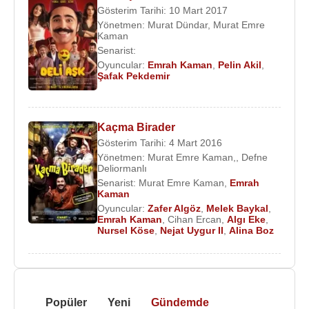
Gösterim Tarihi: 10 Mart 2017
Yönetmen:
Murat Dündar, Murat Emre
Kaman
Senarist:
Oyuncular:
Emrah Kaman
,
Pelin Akil
,
Şafak Pekdemir
Kaçma Birader
Gösterim Tarihi: 4 Mart 2016
Yönetmen:
Murat Emre Kaman,
,
Defne
Deliormanlı
Senarist:
Murat Emre Kaman
,
Emrah
Kaman
Oyuncular:
Zafer Algöz
,
Melek Baykal
,
Emrah Kaman
,
Cihan Ercan
,
Algı Eke
,
Nursel Köse
,
Nejat Uygur II
,
Alina Boz
Popüler
Yeni
Gündemde