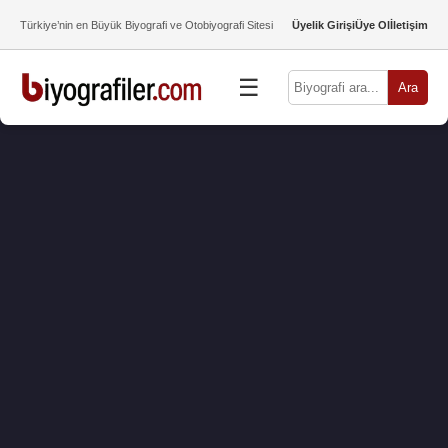
Türkiye’nin en Büyük Biyografi ve Otobiyografi Sitesi
Üyelik Girişi
Üye Ol
İletişim
☰
Ara