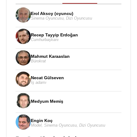
Erol Aksoy (oyuncu)
Sinema Oyuncusu
,
Dizi Oyuncusu
Recep Tayyip Erdoğan
Cumhurbaşkanı
Mahmut Karaaslan
Bürokrat
Necat Gülseven
İş adamı
Medyum Memiş
Engin Koç
Model
,
Sinema Oyuncusu
,
Dizi Oyuncusu