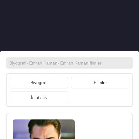
Biyografi
›
Emrah Kaman
›
Emrah Kaman filmleri
Biyografi
Filmler
İstatistik