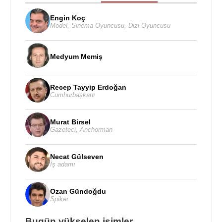
Engin Koç
Model
,
Sinema Oyuncusu
,
Dizi Oyuncusu
Medyum Memiş
Recep Tayyip Erdoğan
Cumhurbaşkanı
Murat Birsel
Gazeteci
,
Anchorman
Necat Gülseven
İş adamı
Ozan Gündoğdu
Spiker
Bugün yükselen isimler