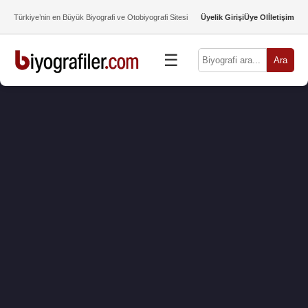
Türkiye’nin en Büyük Biyografi ve Otobiyografi Sitesi
Üyelik Girişi
Üye Ol
İletişim
☰
Ara