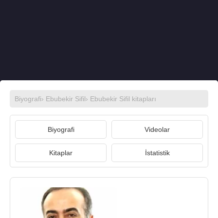
Biyografi
›
Ebubekir Sifil
›
Ebubekir Sifil kitapları
Biyografi
Videolar
Kitaplar
İstatistik