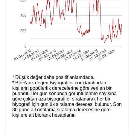
600
400
200
0
19.10.2025
01.01.2022
05.11.2022
09.09.2023
13.07.2024
17.05.2025
22.03.2026
04.06.2022
08.04.2023
10.02.2024
14.12.2024
* Düşük değer daha positif anlamdadır.
* BioRank değeri Biyografiler.com tarafından
kişilerin popülerlik derecelerine göre verilen bir
puandır. Her gün sonunda görüntülenme sayısına
göre çoktan aza biyografiler sıralanarak her bir
biyografi için günlük sıralama derecesi bulunur. Son
30 güne ait ortalama sıralama derecesine göre
kişilere ait biorank hesaplanır.