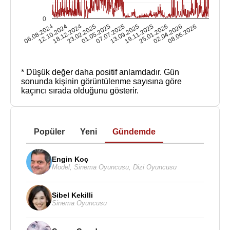
0
06.08.2024
12.10.2024
18.12.2024
23.02.2025
01.05.2025
07.07.2025
13.09.2025
19.11.2025
25.01.2026
02.04.2026
08.06.2026
* Düşük değer daha positif anlamdadır.
Gün
sonunda kişinin görüntülenme sayısına göre
kaçıncı sırada olduğunu gösterir.
Popüler
Yeni
Gündemde
Engin Koç
Model
,
Sinema Oyuncusu
,
Dizi Oyuncusu
Sibel Kekilli
Sinema Oyuncusu