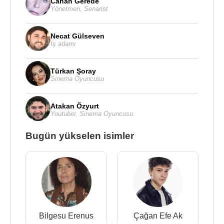
Canan Gerede
Yönetmen
,
Senarist
Necat Gülseven
İş adamı
Türkan Şoray
Sinema Oyuncusu
Atakan Özyurt
Youtuber
,
Sinema Oyuncusu
Bugün yükselen isimler
Bilgesu Erenus
Çağan Efe Ak