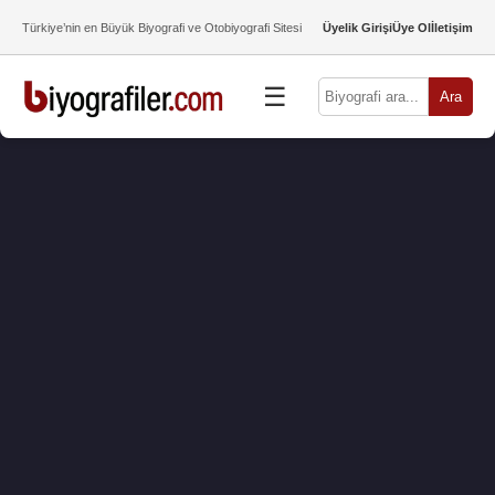
Türkiye’nin en Büyük Biyografi ve Otobiyografi Sitesi
Üyelik Girişi
Üye Ol
İletişim
☰
Ara