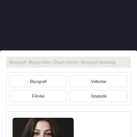
Biyografi
›
Biyografiler
›
Dilşah Demir
› Biyografi İstatistiği
Biyografi
Videolar
Filmler
İstatistik