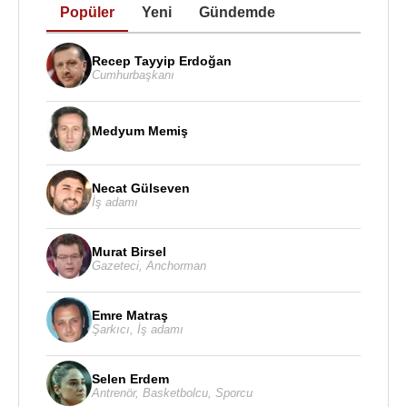
Popüler
Yeni
Gündemde
Recep Tayyip Erdoğan
Cumhurbaşkanı
Medyum Memiş
Necat Gülseven
İş adamı
Murat Birsel
Gazeteci
,
Anchorman
Emre Matraş
Şarkıcı
,
İş adamı
Selen Erdem
Antrenör
,
Basketbolcu
,
Sporcu