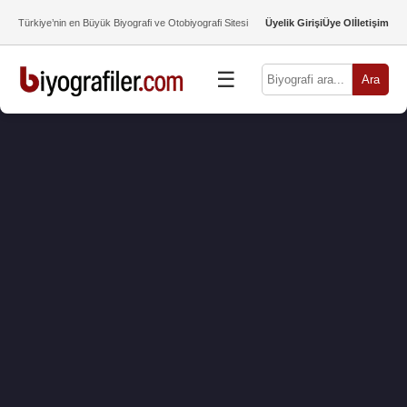
Türkiye’nin en Büyük Biyografi ve Otobiyografi Sitesi
Üyelik Girişi
Üye Ol
İletişim
☰
Ara