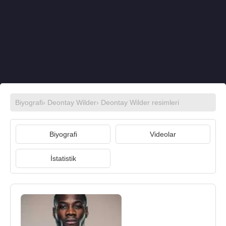
Biyografi
›
Deontay Wilder
›
Deontay Wilder resimleri
Biyografi
Videolar
İstatistik