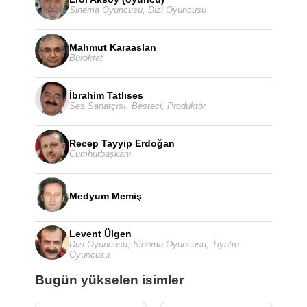
Sinema Oyuncusu
,
Dizi Oyuncusu
Mahmut Karaaslan
Bürokrat
İbrahim Tatlıses
Ses Sanatçısı
,
Besteci
,
Prodüktör
Recep Tayyip Erdoğan
Cumhurbaşkanı
Medyum Memiş
Levent Ülgen
Dizi Oyuncusu
,
Sinema Oyuncusu
,
Tiyatro
Oyuncusu
Bugün yükselen isimler