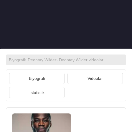
Biyografi
›
Deontay Wilder
›
Deontay Wilder videoları
Biyografi
Videolar
İstatistik