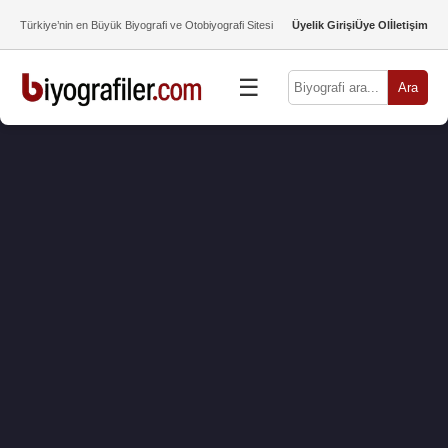
Türkiye’nin en Büyük Biyografi ve Otobiyografi Sitesi
Üyelik Girişi
Üye Ol
İletişim
☰
Ara