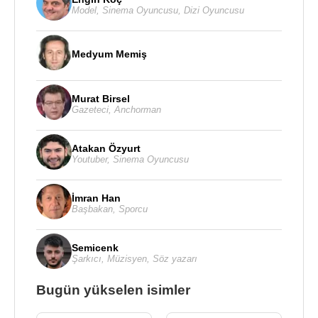
Model
,
Sinema Oyuncusu
,
Dizi Oyuncusu
Medyum Memiş
Murat Birsel
Gazeteci
,
Anchorman
Atakan Özyurt
Youtuber
,
Sinema Oyuncusu
İmran Han
Başbakan
,
Sporcu
Semicenk
Şarkıcı
,
Müzisyen
,
Söz yazarı
Bugün yükselen isimler