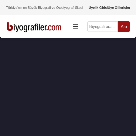
Türkiye’nin en Büyük Biyografi ve Otobiyografi Sitesi
Üyelik Girişi
Üye Ol
İletişim
☰
Ara