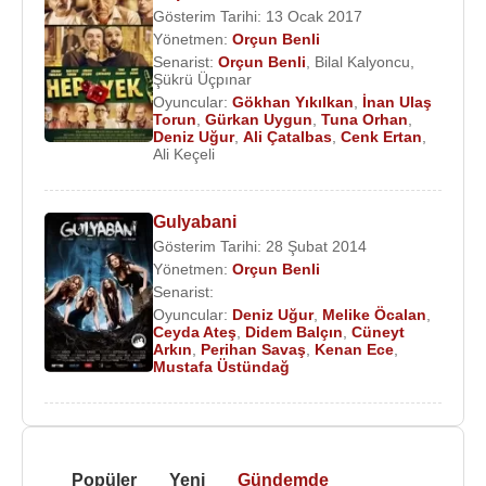
Gösterim Tarihi: 13 Ocak 2017
Yönetmen:
Orçun Benli
Senarist:
Orçun Benli
,
Bilal Kalyoncu
,
Şükrü Üçpınar
Oyuncular:
Gökhan Yıkılkan
,
İnan Ulaş
Torun
,
Gürkan Uygun
,
Tuna Orhan
,
Deniz Uğur
,
Ali Çatalbas
,
Cenk Ertan
,
Ali Keçeli
Gulyabani
Gösterim Tarihi: 28 Şubat 2014
Yönetmen:
Orçun Benli
Senarist:
Oyuncular:
Deniz Uğur
,
Melike Öcalan
,
Ceyda Ateş
,
Didem Balçın
,
Cüneyt
Arkın
,
Perihan Savaş
,
Kenan Ece
,
Mustafa Üstündağ
Popüler
Yeni
Gündemde