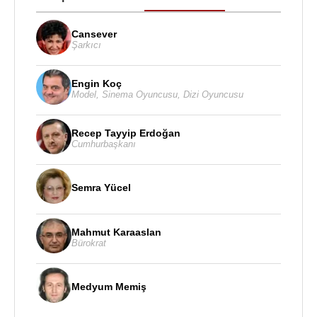
Cansever
Şarkıcı
Engin Koç
Model
,
Sinema Oyuncusu
,
Dizi Oyuncusu
Recep Tayyip Erdoğan
Cumhurbaşkanı
Semra Yücel
Mahmut Karaaslan
Bürokrat
Medyum Memiş