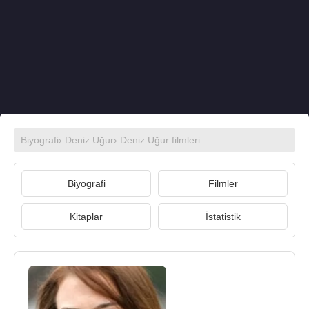
Biyografi
›
Deniz Uğur
›
Deniz Uğur filmleri
Biyografi
Filmler
Kitaplar
İstatistik