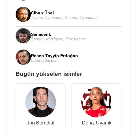
Cihan Ünal
Tiyatro Oyuncusu
,
Sinema Oyuncusu
Semicenk
Şarkıcı
,
Müzisyen
,
Söz yazarı
Recep Tayyip Erdoğan
Cumhurbaşkanı
Bugün yükselen isimler
Jon Bernthal
Deniz Uyanık