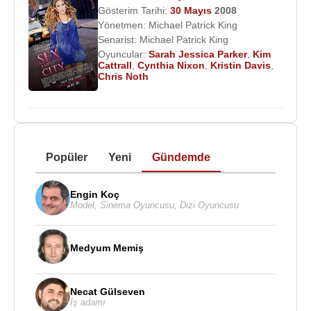
Gösterim Tarihi:
30 Mayıs
2008
Yönetmen:
Michael Patrick King
Senarist:
Michael Patrick King
Oyuncular:
Sarah Jessica Parker
,
Kim
Cattrall
,
Cynthia Nixon
,
Kristin Davis
,
Chris Noth
Popüler
Yeni
Gündemde
Engin Koç
Model
,
Sinema Oyuncusu
,
Dizi Oyuncusu
Medyum Memiş
Necat Gülseven
İş adamı