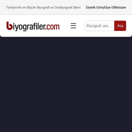
Türkiye’nin en Büyük Biyografi ve Otobiyografi Sitesi
Üyelik Girişi
Üye Ol
İletişim
☰
Ara