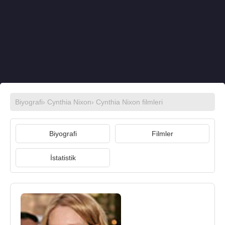
Biyografi
›
Cynthia Nixon
›
Cynthia Nixon filmleri
Biyografi
Filmler
İstatistik