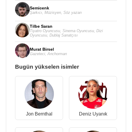
Semicenk
Şarkıcı
,
Müzisyen
,
Söz yazarı
Tilbe Saran
Tiyatro Oyuncusu
,
Sinema Oyuncusu
,
Dizi
Oyuncusu
,
Dublaj Sanatçısı
Murat Birsel
Gazeteci
,
Anchorman
Bugün yükselen isimler
Jon Bernthal
Deniz Uyanık