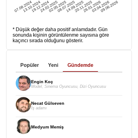
07.08.2024
13.10.2024
19.12.2024
24.02.2025
02.05.2025
08.07.2025
14.09.2025
20.11.2025
26.01.2026
03.04.2026
09.06.2026
* Düşük değer daha positif anlamdadır.
Gün
sonunda kişinin görüntülenme sayısına göre
kaçıncı sırada olduğunu gösterir.
Popüler
Yeni
Gündemde
Engin Koç
Model
,
Sinema Oyuncusu
,
Dizi Oyuncusu
Necat Gülseven
İş adamı
Medyum Memiş