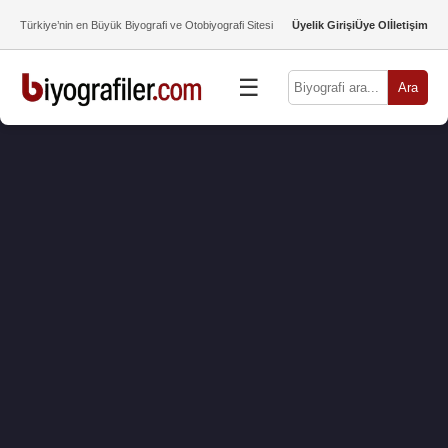
Türkiye’nin en Büyük Biyografi ve Otobiyografi Sitesi
Üyelik Girişi
Üye Ol
İletişim
☰
Ara