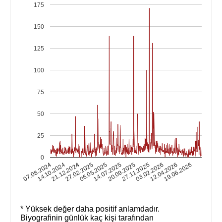
175
150
125
100
75
50
25
0
14.10.2024
03.02.2026
14.07.2025
21.12.2024
12.04.2026
20.09.2025
27.02.2025
07.08.2024
19.06.2026
27.11.2025
06.05.2025
* Yüksek değer daha positif anlamdadır.
Biyografinin günlük kaç kişi tarafından