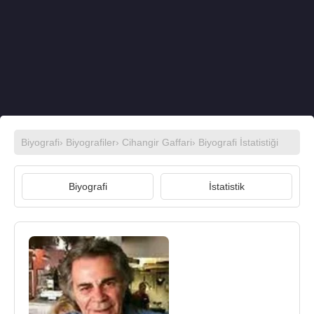
Biyografi
›
Biyografiler
›
Cihangir Gaffari
› Biyografi İstatistiği
Biyografi
İstatistik