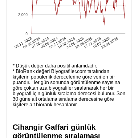
2,000
0
17.11.2025
09.11.2024
03.11.2023
16.08.2025
08.08.2024
22.05.2026
14.05.2025
07.05.2024
18.02.2026
10.02.2025
04.02.2024
* Düşük değer daha positif anlamdadır.
* BioRank değeri Biyografiler.com tarafından
kişilerin popülerlik derecelerine göre verilen bir
puandır. Her gün sonunda görüntülenme sayısına
göre çoktan aza biyografiler sıralanarak her bir
biyografi için günlük sıralama derecesi bulunur. Son
30 güne ait ortalama sıralama derecesine göre
kişilere ait biorank hesaplanır.
Cihangir Gaffari günlük
görüntülenme sıralaması