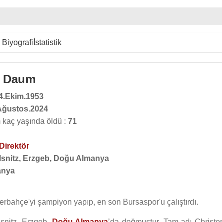
Biyografi
İstatistik
h Daum
4.Ekim.1953
Ağustos.2024
kaç yaşında öldü :
71
Direktör
lsnitz, Erzgeb, Doğu Almanya
anya
erbahçe'yi şampiyon yapıp, en son Bursaspor'u çalıştırdı.
snitz, Erzgeb,
Doğu Almanya
’da doğmuştur. Tam adı Christo