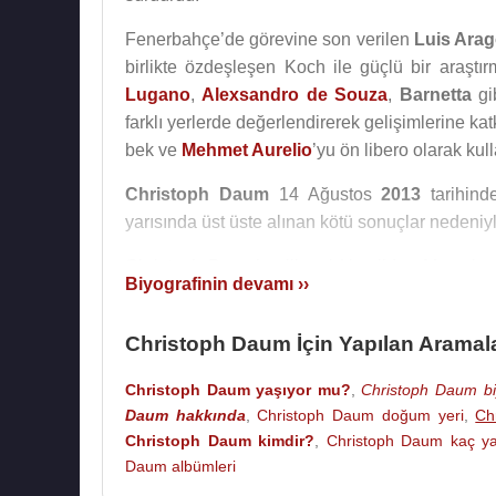
Fenerbahçe’de görevine son verilen
Luis Ara
birlikte özdeşleşen Koch ile güçlü bir araş
Lugano
,
Alexsandro de Souza
,
Barnetta
gib
farklı yerlerde değerlendirerek gelişimlerine kat
bek ve
Mehmet Aurelio
’yu ön libero olarak kul
Christoph Daum
14 Ağustos
2013
tarihind
yarısında üst üste alınan kötü sonuçlar nedeniy
Christoph Daum’un ilk eşi Ursel’den Marcel ad
Biyografinin devamı ››
Türk kızı Filiz Kulak ile evlendi.
Christoph Daum,
2007
yılında Angelica Camm i
Christoph Daum İçin Yapılan Aramal
20 Ekim
2022
tarihinde Christoph Daum, kendis
Christoph Daum yaşıyor mu?
,
Christoph Daum bi
Daum hakkında
,
Christoph Daum doğum yeri
,
Ch
Uzun süredir kanser tedavisi gören Christoph 
Christoph Daum kimdir?
,
Christoph Daum kaç y
Daum albümleri
Profesyonel Futbol Kariyeri :