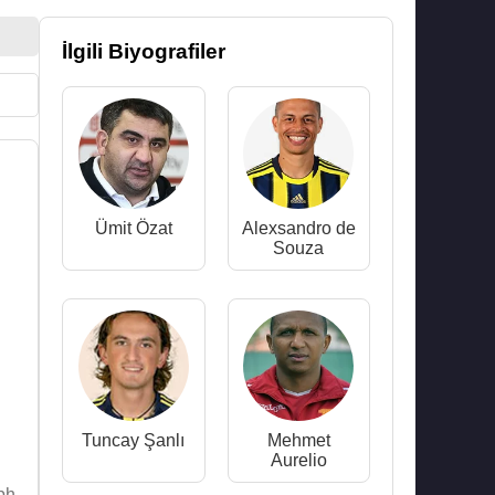
İlgili Biyografiler
Ümit Özat
Alexsandro de
Souza
Tuncay Şanlı
Mehmet
Aurelio
ph