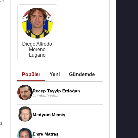
Diego Alfredo
Moreno
Lugano
Popüler
Yeni
Gündemde
Recep Tayyip Erdoğan
Cumhurbaşkanı
Medyum Memiş
4
Emre Matraş