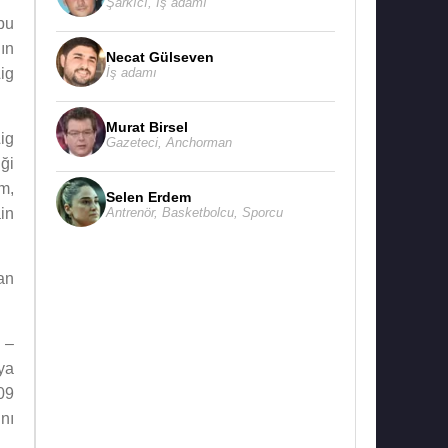
Şarkıcı
,
İş adamı
bu
ın
Necat Gülseven
İş adamı
ig
Murat Birsel
ig
Gazeteci
,
Anchorman
ği
m,
Selen Erdem
Antrenör
,
Basketbolcu
,
Sporcu
in
an
 –
ya
09
nı