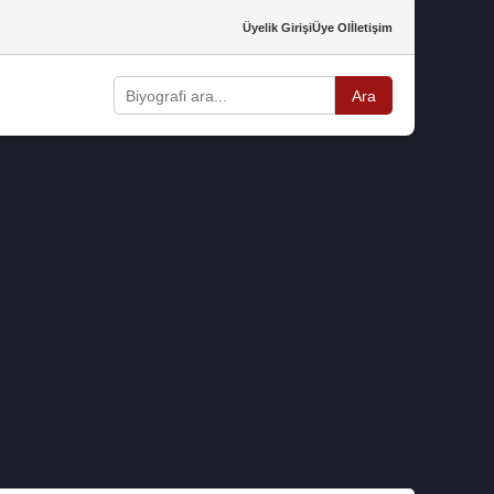
Üyelik Girişi
Üye Ol
İletişim
Ara