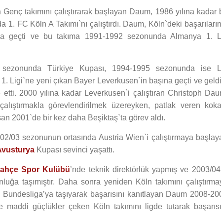
n
Genç takımını çalıştırarak başlayan Daum, 1986 yılına kadar 
a 1. FC Köln A Takımı`nı çalıştırdı. Daum, Köln`deki başarıların
şına geçti ve bu takıma 1991-1992 sezonunda Almanya 1. L
lk sezonunda Türkiye Kupası, 1994-1995 sezonunda ise L
. Ligi`ne yeni çıkan Bayer Leverkusen`in başına geçti ve geldi
etti. 2000 yılına kadar Leverkusen`i çalıştıran Christoph Dau
çalıştırmakla görevlendirilmek üzereyken, patlak veren koka
an 2001`de bir kez daha Beşiktaş`ta görev aldı.
2/03 sezonunun ortasında Austria Wien`i çalıştırmaya başlay
Avusturya
Kupası sevinci yaşattı.
ahçe Spor Kulübü
’nde teknik direktörlük yapmış ve 2003/04
uğa taşımıştır. Daha sonra yeniden Köln takımını çalıştırma
lan Bundesliga’ya taşıyarak başarısını kanıtlayan Daum 2008-20
e maddi güçlükler çeken Köln takımını ligde tutarak başarısı