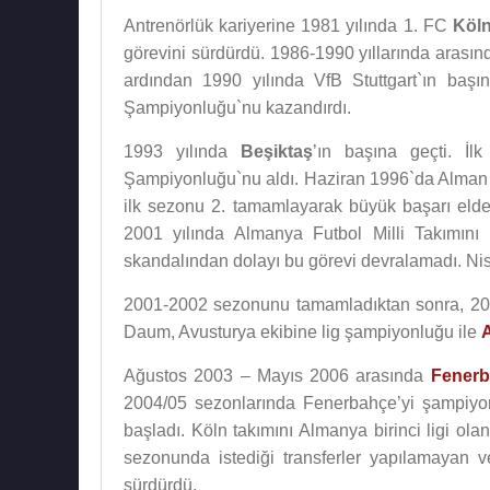
Antrenörlük kariyerine 1981 yılında 1. FC
Köl
görevini sürdürdü. 1986-1990 yıllarında arasınd
ardından 1990 yılında VfB Stuttgart`ın ba
Şampiyonluğu`nu kazandırdı.
1993 yılında
Beşiktaş
’ın başına geçti. İ
Şampiyonluğu`nu aldı. Haziran 1996`da Alman 1
ilk sezonu 2. tamamlayarak büyük başarı elde 
2001 yılında Almanya Futbol Milli Takımını 
skandalından dolayı bu görevi devralamadı. Nis
2001-2002 sezonunu tamamladıktan sonra, 200
Daum, Avusturya ekibine lig şampiyonluğu ile
Ağustos 2003 – Mayıs 2006 arasında
Fenerb
2004/05 sezonlarında Fenerbahçe’yi şampiyonl
başladı. Köln takımını Almanya birinci ligi o
sezonunda istediği transferler yapılamayan v
sürdürdü.