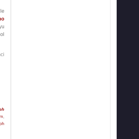
ile
no
yu
sol
ci
an
ph
im
,
oph