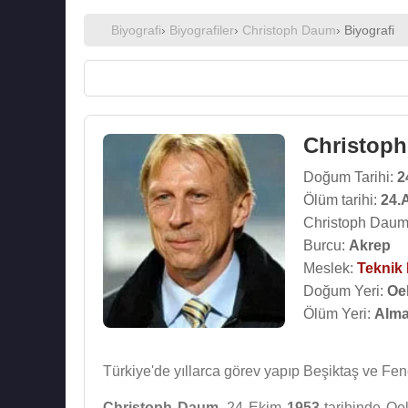
Biyografi
›
Biyografiler
›
Christoph Daum
› Biyografi
Christop
Doğum Tarihi:
2
Ölüm tarihi:
24.
Christoph Daum 
Burcu:
Akrep
Meslek:
Teknik 
Doğum Yeri:
Oe
Ölüm Yeri:
Alm
Türkiye'de yıllarca görev yapıp Beşiktaş ve Fen
Christoph Daum
, 24 Ekim
1953
tarihinde Oel