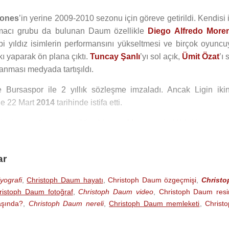
gones
’in yerine 2009-2010 sezonu için göreve getirildi. Kendisi 
tırmacı grubu da bulunan Daum özellikle
Diego Alfredo More
i yıldız isimlerin performansını yükseltmesi ve birçok oyuncu
kı yaparak ön plana çıktı.
Tuncay Şanlı
’yı sol açık,
Ümit Özat
’ı 
lanması medyada tartışıldı.
e Bursaspor ile 2 yıllık sözleşme imzaladı. Ancak Ligin ikin
le 22 Mart
2014
tarihinde istifa etti.
ında bir oğlu vardır. Oğlu Marcel
Almanya
'da
Köln
’de yaşay
le evlendi.
ar
ine akciğer kanseri teşhisi konulduğunu duyurdu.
yografi
,
Christoph Daum hayatı
,
Christoph Daum özgeçmişi
,
Christo
ristoph Daum fotoğraf
,
Christoph Daum video
,
Christoph Daum res
Daum, 24 Ağustos 2024 tarihinde
Almanya
'da 71 yaşında öldü.
aşında?
,
Christoph Daum nereli
,
Christoph Daum memleketi
,
Christ