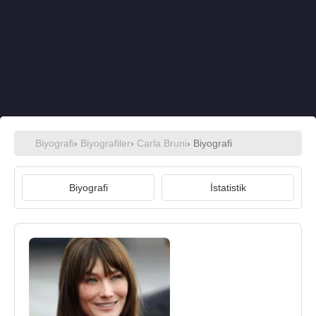
Biyografi
›
Biyografiler
›
Carla Bruni
› Biyografi
Biyografi
İstatistik