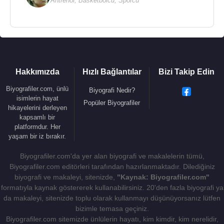
Antrenör
,
Basketbolcu
,
Sporcu
Hakkımızda
Hızlı Bağlantılar
Bizi Takip Edin
Biyografiler.com, ünlü
Biyografi Nedir?
isimlerin hayat
Popüler Biyografiler
hikayelerini derleyen
kapsamlı bir
platformdur. Her
yaşam bir iz bırakır.
Biyografiler.com'da yer alan biyografi ve makalelerin tümü,
Biyografiler.com editörleri tarafından hazırlanmaktadır. Dilediğiniz
biyografi ve makaleyi, sitenizde,
"Kaynak: Biyografiler.com"
formatıyla kaynak göstererek kullanabilirsiniz. 20'den fazla biyografi ya
da makaleyi, sitenizde toplu olarak kullanmayı düşünüyorsanız lütfen
bizimle temasa geçiniz.
Biyografiler.com sitemizde ünlülerin hayatı, kim kimdir, kim nerelidir,