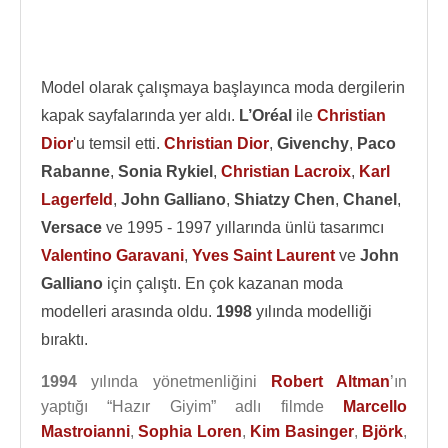
Model olarak çalışmaya başlayınca moda dergilerin
kapak sayfalarında yer aldı.
L’Oréal
ile
Christian
Dior
'u temsil etti.
Christian Dior
,
Givenchy
,
Paco
Rabanne
,
Sonia Rykiel
,
Christian Lacroix
,
Karl
Lagerfeld
,
John Galliano
,
Shiatzy Chen
,
Chanel
,
Versace
ve 1995 - 1997 yıllarında ünlü tasarımcı
Valentino Garavani
,
Yves Saint Laurent
ve
John
Galliano
için çalıştı. En çok kazanan moda
modelleri arasında oldu.
1998
yılında modelliği
bıraktı.
1994
yılında yönetmenliğini
Robert Altman
’ın
yaptığı “Hazır Giyim” adlı filmde
Marcello
Mastroianni
,
Sophia Loren
,
Kim Basinger
,
Björk
,