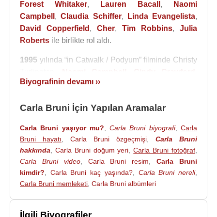
Forest Whitaker
,
Lauren Bacall
,
Naomi
Campbell
,
Claudia Schiffer
,
Linda Evangelista
,
David Copperfield
,
Cher
,
Tim Robbins
,
Julia
Roberts
ile birlikte rol aldı.
1995
yılında “in Catwalk / Podyum” filminde Christy
Turlington,
Naomi Campbell
,
Cindy Crawford
,
Biyografinin devamı ››
Yasmin Le Bon
,
Kate Moss
ve
Carla Bruni
rol
aldı.
Carla Bruni İçin Yapılan Aramalar
2002
yılında söz yazarlığını ve bestelerini kendisi
yaptığı, kendisi seslendirdiği, gitarını da kendisinin
Carla Bruni yaşıyor mu?
,
Carla Bruni biyografi
,
Carla
Bruni hayatı
,
Carla Bruni özgeçmişi
,
Carla Bruni
çaldığı “Quelqu’un m’a dit” adlı albümünü çıkardı.
hakkında
,
Carla Bruni doğum yeri
,
Carla Bruni fotoğraf
,
2005
yılında şarkıcı
Louis Bertignac
’ın
Carla Bruni video
,
Carla Bruni resim
,
Carla Bruni
"Longtemps" albümü için 10 adet şarkı verdi. 2006
kimdir?
,
Carla Bruni kaç yaşında?
,
Carla Bruni nereli
,
yılında
Aldo Romano
’nun albümünde bir düet
Carla Bruni memleketi
,
Carla Bruni albümleri
yaptı.
2006
yılında “Le plus beau du quartier” adlı şarkısı
İlgili Biyografiler