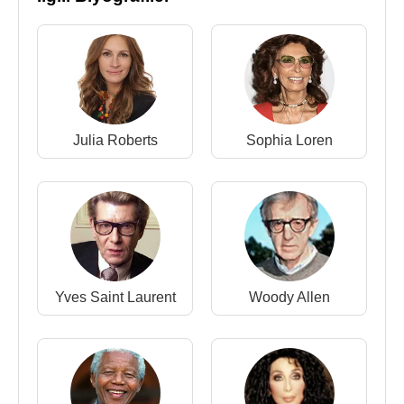
H&M
reklamında kullanıldı. Anadili İtalyanca olan
Carla Bruni, çok iyi İngilizce ve Fransızca
konuşuyor.
2001 - 2007 yılları arasında
Raphaël Enthoven
ile
birlikte oldu. Aurélien Enthoven (d. 21 Temmuz
2001) adında bir oğlu vardır.
Julia Roberts
Sophia Loren
Carla Bruni
, 2 Şubat
2008
tarihinde
Fransa
cumhurbaşkanı
Nicolas Sarkozy
ile evlendi. Giulia
Sarkozy (d. 19 Ekim 2011) adında bir kızı vardır.
18 Temmuz
2009
tarihinde
New York
’da Radio City
Music adlı radyo istasyonundan
Nelson
Mandela
’nın 91nci doğum günü için şarkı
Yves Saint Laurent
Woody Allen
seslendirdi.
2011
yılında yönetmenliğini
Woody Allen
’in yaptığı
“Midnight in Paris / Paris'te Gece Yarısı” adlı filmde
Rachel McAdams
,
Owen Wilson
,
Marion