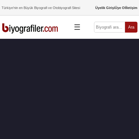
Türkiye’nin en Büyük Biyografi ve Otobiyografi Sitesi
Üyelik Girişi
Üye Ol
İletişim
☰
Ara