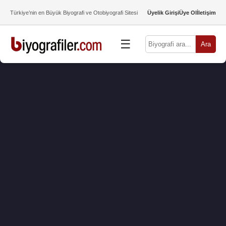
Türkiye’nin en Büyük Biyografi ve Otobiyografi Sitesi
Üyelik Girişi
Üye Ol
İletişim
☰
Ara