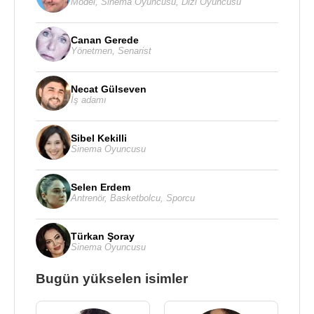
Model
,
Sinema Oyuncusu
,
Dizi Oyuncusu
Canan Gerede
Yönetmen
,
Senarist
Necat Gülseven
İş adamı
Sibel Kekilli
Sinema Oyuncusu
Selen Erdem
Antrenör
,
Basketbolcu
,
Sporcu
Türkan Şoray
Sinema Oyuncusu
Bugün yükselen isimler