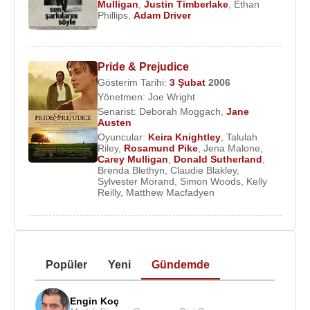
Mulligan
,
Justin Timberlake
,
Ethan
Phillips
,
Adam Driver
Pride & Prejudice
Gösterim Tarihi:
3 Şubat
2006
Yönetmen:
Joe Wright
Senarist:
Deborah Moggach
,
Jane
Austen
Oyuncular:
Keira Knightley
,
Talulah
Riley
,
Rosamund Pike
,
Jena Malone
,
Carey Mulligan
,
Donald Sutherland
,
Brenda Blethyn
,
Claudie Blakley
,
Sylvester Morand
,
Simon Woods
,
Kelly
Reilly
,
Matthew Macfadyen
Popüler
Yeni
Gündemde
Engin Koç