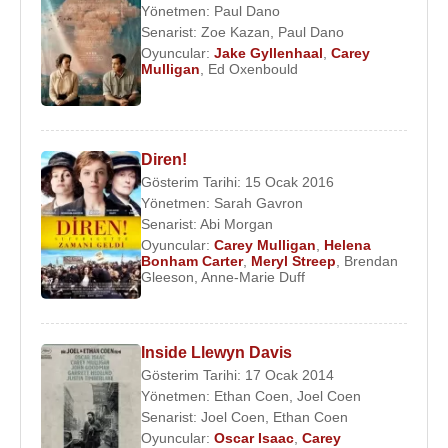
Yönetmen:
Paul Dano
Senarist:
Zoe Kazan
,
Paul Dano
Oyuncular:
Jake Gyllenhaal
,
Carey
Mulligan
,
Ed Oxenbould
Diren!
Gösterim Tarihi: 15 Ocak 2016
Yönetmen:
Sarah Gavron
Senarist:
Abi Morgan
Oyuncular:
Carey Mulligan
,
Helena
Bonham Carter
,
Meryl Streep
,
Brendan
Gleeson
,
Anne-Marie Duff
Inside Llewyn Davis
Gösterim Tarihi: 17 Ocak 2014
Yönetmen:
Ethan Coen
,
Joel Coen
Senarist:
Joel Coen
,
Ethan Coen
Oyuncular:
Oscar Isaac
,
Carey