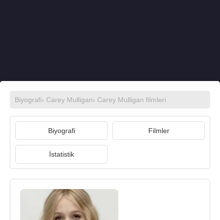
Biyografi
›
Carey Mulligan
›
Carey Mulligan filmleri
Biyografi
Filmler
İstatistik