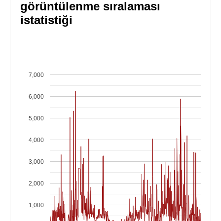
görüntülenme sıralaması
istatistiği
7,000
6,000
5,000
4,000
3,000
2,000
1,000