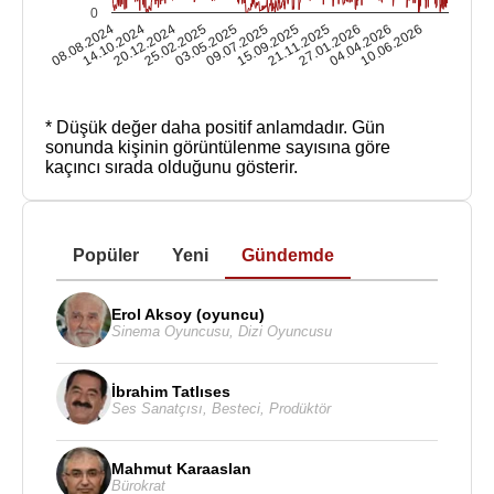
0
08.08.2024
14.10.2024
20.12.2024
25.02.2025
03.05.2025
09.07.2025
15.09.2025
21.11.2025
27.01.2026
04.04.2026
10.06.2026
* Düşük değer daha positif anlamdadır.
Gün
sonunda kişinin görüntülenme sayısına göre
kaçıncı sırada olduğunu gösterir.
Popüler
Yeni
Gündemde
Erol Aksoy (oyuncu)
Sinema Oyuncusu
,
Dizi Oyuncusu
İbrahim Tatlıses
Ses Sanatçısı
,
Besteci
,
Prodüktör
Mahmut Karaaslan
Bürokrat