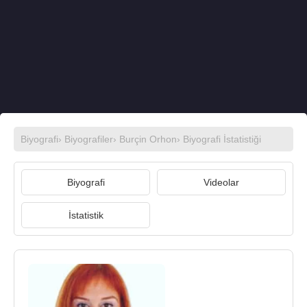
Biyografi
›
Biyografiler
›
Burçin Orhon
› Biyografi İstatistiği
Biyografi
Videolar
İstatistik