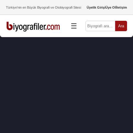
Türkiye’nin en Büyük Biyografi ve Otobiyografi Sitesi
Üyelik Girişi
Üye Ol
İletişim
☰
Ara