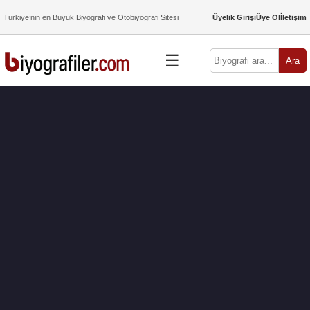
Türkiye’nin en Büyük Biyografi ve Otobiyografi Sitesi
Üyelik Girişi
Üye Ol
İletişim
☰
Ara