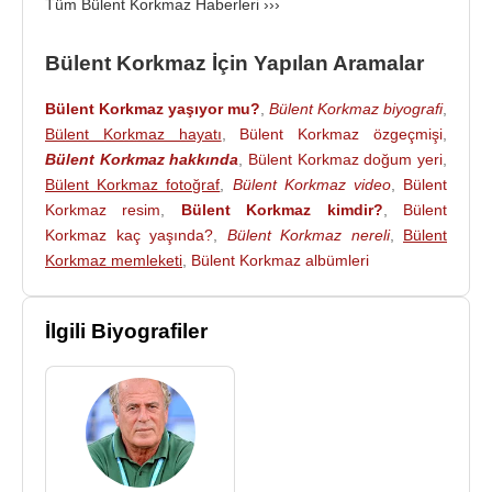
Tüm Bülent Korkmaz Haberleri ›››
Genç takımlar "
Türkiye Şampiyonluğu
"nun
Bülent Korkmaz İçin Yapılan Aramalar
ardından,
Bülent Korkmaz
,
İhsan
,
Hüseyin
ve
Tugay
'la birlikte Bülent Ünder tarafından
A takım
'a
Bülent Korkmaz yaşıyor mu?
,
Bülent Korkmaz biyografi
,
gönderildi.
Derwall
ve
Mustafa Denizli
döneminde
Bülent Korkmaz hayatı
,
Bülent Korkmaz özgeçmişi
,
A takım ile idmanlara çıkmaya ve forma giymeye
Bülent Korkmaz hakkında
,
Bülent Korkmaz doğum yeri
,
başladı. Lig maçlarının yanı sıra bir çok
Avrupa
Bülent Korkmaz fotoğraf
,
Bülent Korkmaz video
,
Bülent
Kupası
maçlarında da forma giyme şansı
Korkmaz resim
,
Bülent Korkmaz kimdir?
,
Bülent
buluyordu. Sahip olduğu hırs, Bülent Korkmaz'ın
Korkmaz kaç yaşında?
,
Bülent Korkmaz nereli
,
Bülent
Galatasaray'daki yerini her geçen gün
Korkmaz memleketi
,
Bülent Korkmaz albümleri
sağlamlaştırıyordu.
İlgili Biyografiler