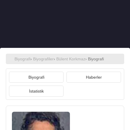
Biyografi
›
Biyografiler
›
Bülent Korkmaz
› Biyografi
Biyografi
Haberler
İstatistik