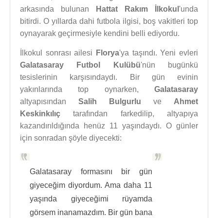
arkasında bulunan
Hattat Rakım İlkokul
'unda
bitirdi. O yıllarda dahi futbola ilgisi, boş vakitleri top
oynayarak geçirmesiyle kendini belli ediyordu.
İlkokul sonrası ailesi
Florya
'ya taşındı. Yeni evleri
Galatasaray Futbol Kulübü
'nün bugünkü
tesislerinin karşısındaydı. Bir gün evinin
yakınlarında top oynarken,
Galatasaray
altyapısından
Salih Bulgurlu
ve
Ahmet
Keskinkılıç
tarafından farkedilip, altyapıya
kazandırıldığında henüz 11 yaşındaydı. O günler
için sonradan şöyle diyecekti:
Galatasaray formasını bir gün
giyeceğim diyordum. Ama daha 11
yaşında giyeceğimi rüyamda
görsem inanamazdım. Bir gün bana