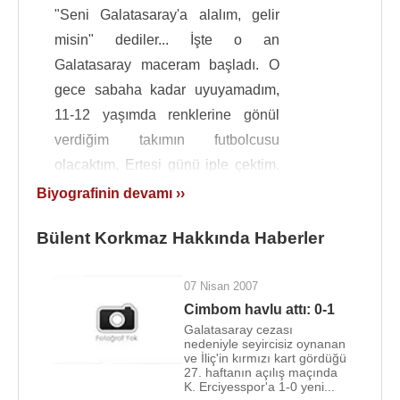
"Seni Galatasaray'a alalım, gelir
misin" dediler... İşte o an
Galatasaray maceram başladı. O
gece sabaha kadar uyuyamadım,
11-12 yaşımda renklerine gönül
verdiğim takımın futbolcusu
olacaktım. Ertesi günü iple çektim.
Tuttuğum takımın, her gün uzaktan
Biyografinin devamı ››
baktığım Galatasaray kulübünün
Bülent Korkmaz Hakkında Haberler
içindeydim artık.
Altyapıda oynarken
Şenlikköy Orta Okulu
nu bitirdi.
07 Nisan 2007
O dönem kadrosunda yer aldığı,
Ahmet
Cimbom havlu attı: 0-1
Keskinkılıç
yönetimindeki minikler takımı
Yıldızlar
Galatasaray cezası
İstanbul şampiyonu
oldu. 14 yaşında
nedeniyle seyircisiz oynanan
Bülent
ve İliç'in kırmızı kart gördüğü
Ünder
tarafından, 14-16 yaş "
Gençler Takımı
"na
27. haftanın açılış maçında
K. Erciyesspor'a 1-0 yeni...
alındı.
Futbol
hayatında basamakları takılmadan