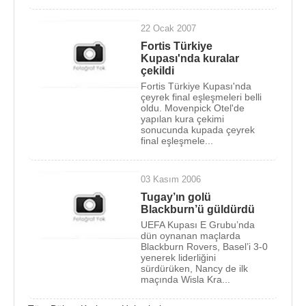
çıkmasının en büyük sebebi, sahip olduğu hırs ve
heyecandı.
22 Ocak 2007
Fortis Türkiye
Gençler takımında oynadığı dönemde 2.
Kupası'nda kuralar
şampiyonluğunu yaşadı: "
Gençler Türkiye
çekildi
Fortis Türkiye Kupası'nda
şampiyonluğu
". Gençler takımının ardından girdiği
çeyrek final eşleşmeleri belli
paf takımıyla "
U21 Türkiye şampiyonluğu
"nu
oldu. Movenpick Otel'de
yapılan kura çekimi
kazandı. O dönemi şöyle anlatıyor:
sonucunda kupada çeyrek
final eşleşmele...
Bülent Ünder
Hoca'mdan çok şey
03 Kasım 2006
öğrendim. U21 Türkiye şampiyonu
Tugay’ın golü
olduk. O sırada genç takım ve u21
Blackburn’ü güldürdü
UEFA Kupası E Grubu’nda
(PAF takım) ile, amatör ligde,
dün oynanan maçlarda
3.ligde devamlı maç yapıyordum.
Blackburn Rovers, Basel’i 3-0
yenerek liderliğini
Haftanın üç günü değişik
sürdürüken, Nancy de ilk
maçında Wisla Kra...
kategorilerde Galatasaray forması
altında oynuyordum.