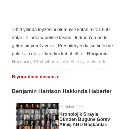
1854 yılında teyzesini ölümüyle kalan miras 800
dolar ile Indianapolis'e taşındı. Indiana'da önde
gelen bir yerel avukat, Presbiteryen kilise lideri ve
politikacı olarak kendini kabul ettirdi.
Benjamin
Harrison
, 1854 yılında John H. Ray'in ofisinde
avukatlık yapmaya başladı ve Indianapolis'teki
Biyografinin devamı ››
federal mahkemede günlük 2,50 dolar karşılığında
haberci oldu. Ayrıca
ABD
İddialar
Benjamin Harrison Hakkında Haberler
Mahkemesi'nde Komiser olarak görev yaptı.
Hayatının büyük bir bölümünde ağ olarak kullandığı
08 Şubat 2025
Phi Delta Theta kardeşliğine katıldı. Ayrıca, çift
Kronolojik Sırayla
Dünden Bugüne Görev
üyeliğe izin veren bir hukuk kardeşliği olan Delta
Almış ABD Başkanları
Chi'nin de üyesiydi.