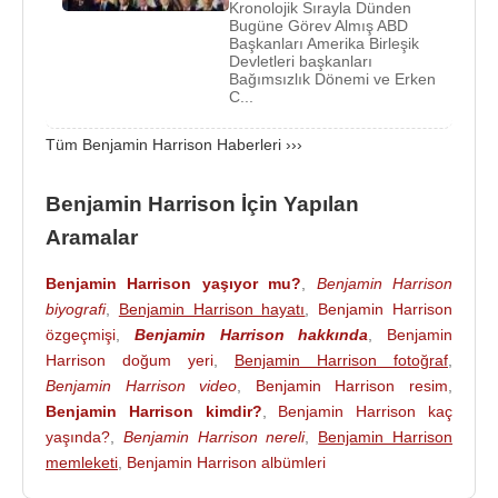
Kronolojik Sırayla Dünden
Bugüne Görev Almış ABD
Liberal bir ailede büyüyen
Benjamin Harrison
,
Başkanları Amerika Birleşik
Devletleri başkanları
başlangıçta bu partinin politikalarını destekledi ve
Bağımsızlık Dönemi ve Erken
1856 yılında kurulmasından kısa bir süre sonra
C...
Cumhuriyetçi Parti'ye katılarak Cumhuriyetçi
Tüm Benjamin Harrison Haberleri ›››
başkan adayı
John C. Frémont
adına kampanya
yürüttü.
Benjamin Harrison İçin Yapılan
Benjamin Harrison
, 1857 yılında yıllık 400
Dolar
Aramalar
(2024'te 13.499 dolara eşdeğer) maaş ödeyen
Indianapolis şehir avukatı seçildi. 1858'de Harrison,
Benjamin Harrison yaşıyor mu?
,
Benjamin Harrison
Wallace ve Harrison hukuk bürosunu kurmak için
biyografi
,
Benjamin Harrison hayatı
,
Benjamin Harrison
William Wallace ile bir hukuk ortaklığına girdi.
özgeçmişi
,
Benjamin Harrison hakkında
,
Benjamin
Harrison doğum yeri
,
Benjamin Harrison fotoğraf
,
1860'ta Indiana Yüksek Mahkemesi muhabiri
Benjamin Harrison video
,
Benjamin Harrison resim
,
seçildi.
Benjamin Harrison kimdir?
,
Benjamin Harrison kaç
Hukuk ortağı Wallace'ın 1860'ta ilçe katibi
yaşında?
,
Benjamin Harrison nereli
,
Benjamin Harrison
seçilmesinin ardından Benjamin Harrison, William
memleketi
,
Benjamin Harrison albümleri
Fishback ile yeni bir firma olan Fishback ve