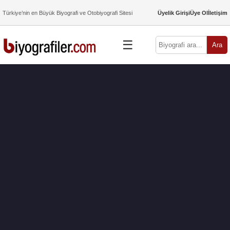
Türkiye’nin en Büyük Biyografi ve Otobiyografi Sitesi
Üyelik Girişi
Üye Ol
İletişim
☰
Ara