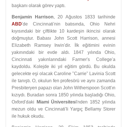
başkanı olarak görev yaptı.
Benjamin Harrison
, 20 Ağustos 1833 tarihinde
ABD
'de Cincinnati'nin batısında, Ohio Nehri
kıyısındaki bir çiftlikte 10 kardeşin ikincisi olarak
doğmuştur. Babası John Scott Harrison, annesi
Elizabeth Ramsey Irwin'dir. İlk eğitimini evinin
yakınındaki bir evde aldı. 1847 yılında Ohio,
Cincinnati yakınlarındaki Farmer's College'a
kaydoldu. Kolejde iki yıl eğitim gördü. Bu okulda
gelecekte eşi olacak Caroline "Carrie" Lavinia Scott
ile tanıştı. O, okulun fen profesörü ve aynı zamanda
Presbiteryen papazı olan John Witherspoon Scott'ın
kızıydı. Buradan sonra 1850 yılında başladığı Ohio,
Oxford'daki
Miami Üniversitesi
'nden 1852 yılında
mezun oldu ve Cincinnati'li Yargıç Bellamy Storer
ile hukuk okudu.