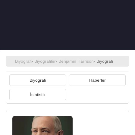
Biyografi
›
Biyografiler
›
Benjamin Harrison
› Biyografi
Biyografi
Haberler
İstatistik