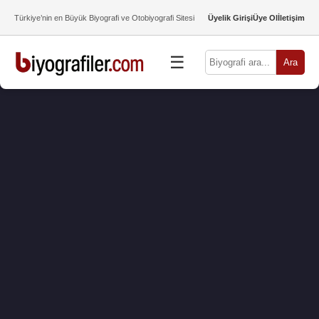
Türkiye’nin en Büyük Biyografi ve Otobiyografi Sitesi
Üyelik Girişi
Üye Ol
İletişim
☰
Ara