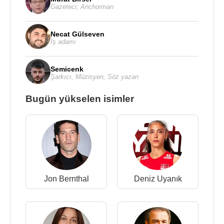
Gazeteci
,
Anchorman
Necat Gülseven
İş adamı
Semicenk
Şarkıcı
,
Müzisyen
,
Söz yazarı
Bugün yükselen isimler
Jon Bernthal
Deniz Uyanık