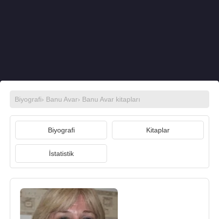
Biyografi
›
Banu Avar
›
Banu Avar kitapları
Biyografi
Kitaplar
İstatistik