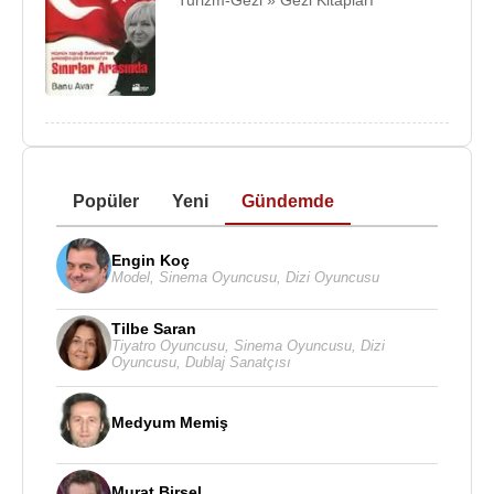
Turizm-Gezi » Gezi Kitapları
Popüler
Yeni
Gündemde
Engin Koç
Model
,
Sinema Oyuncusu
,
Dizi Oyuncusu
Tilbe Saran
Tiyatro Oyuncusu
,
Sinema Oyuncusu
,
Dizi
Oyuncusu
,
Dublaj Sanatçısı
Medyum Memiş
Murat Birsel