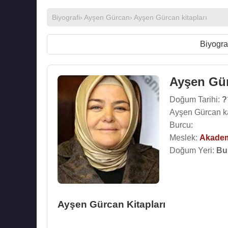
Biyografi
›
Ayşen Gürcan
›
Ayşen Gürcan kitapları
Biyogra
Ayşen Gü
Doğum Tarihi:
?
Ayşen Gürcan k
Burcu:
Meslek:
Akade
Doğum Yeri:
Bu
Ayşen Gürcan Kitapları