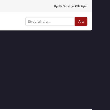
Üyelik Girişi
Üye Ol
İletişim
Ara