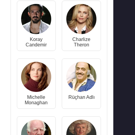
Koray
Charlize
Candemir
Theron
Michelle
Rüçhan Adlı
Monaghan