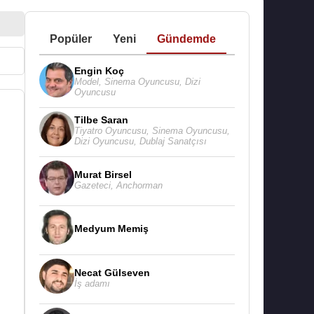
Popüler
Yeni
Gündemde
Engin Koç
Model
,
Sinema Oyuncusu
,
Dizi
Oyuncusu
Tilbe Saran
Tiyatro Oyuncusu
,
Sinema Oyuncusu
,
Dizi Oyuncusu
,
Dublaj Sanatçısı
Murat Birsel
Gazeteci
,
Anchorman
Medyum Memiş
Necat Gülseven
İş adamı