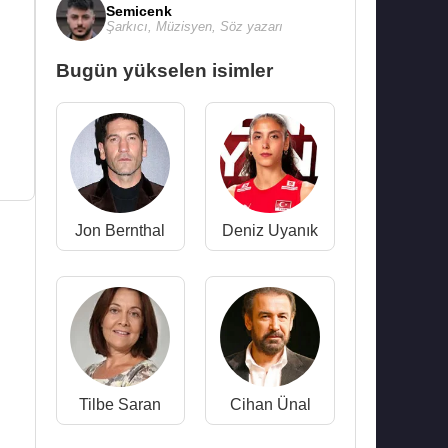
Semicenk
Şarkıcı
,
Müzisyen
,
Söz yazarı
Bugün yükselen isimler
Jon Bernthal
Deniz Uyanık
Tilbe Saran
Cihan Ünal