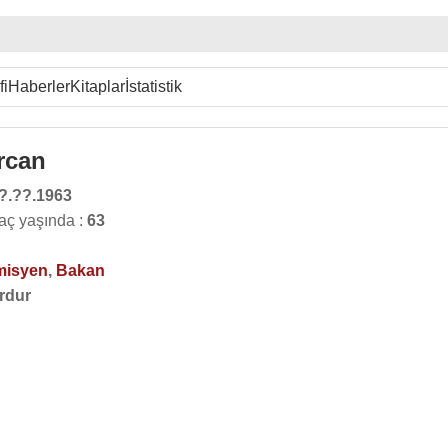
fi
Haberler
Kitaplar
İstatistik
rcan
?.??.1963
aç yaşında :
63
misyen
,
Bakan
rdur