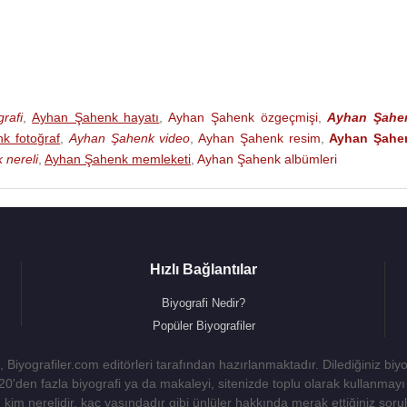
rafi
,
Ayhan Şahenk hayatı
,
Ayhan Şahenk özgeçmişi
,
Ayhan Şahe
k fotoğraf
,
Ayhan Şahenk video
,
Ayhan Şahenk resim
,
Ayhan Şahe
 nereli
,
Ayhan Şahenk memleketi
,
Ayhan Şahenk albümleri
Hızlı Bağlantılar
Biyografi Nedir?
Popüler Biyografiler
 Biyografiler.com editörleri tarafından hazırlanmaktadır. Dilediğiniz biy
 20'den fazla biyografi ya da makaleyi, sitenizde toplu olarak kullanma
kim nerelidir, kaç yaşındadır gibi ünlüler hakkında merak ettiğiniz sorulara