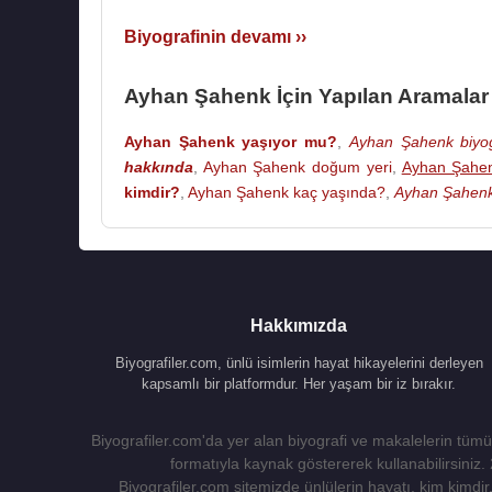
Biyografinin devamı ››
Ayhan Şahenk İçin Yapılan Aramalar
Ayhan Şahenk yaşıyor mu?
,
Ayhan Şahenk biyog
hakkında
,
Ayhan Şahenk doğum yeri
,
Ayhan Şahen
kimdir?
,
Ayhan Şahenk kaç yaşında?
,
Ayhan Şahenk
Hakkımızda
Biyografiler.com, ünlü isimlerin hayat hikayelerini derleyen
kapsamlı bir platformdur. Her yaşam bir iz bırakır.
Biyografiler.com'da yer alan biyografi ve makalelerin tümü,
formatıyla kaynak göstererek kullanabilirsiniz.
Biyografiler.com sitemizde ünlülerin hayatı, kim kimdir, 