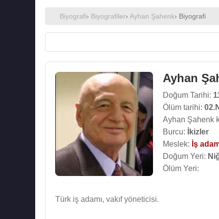
Biyografi
›
Biyografiler
›
Ayhan Şahenk
› Biyografi
Ayhan Şa
Doğum Tarihi:
1
Ölüm tarihi:
02.
Ayhan Şahenk k
Burcu:
İkizler
Meslek:
İş adam
Doğum Yeri:
Ni
Ölüm Yeri:
Türk iş adamı, vakıf yöneticisi.