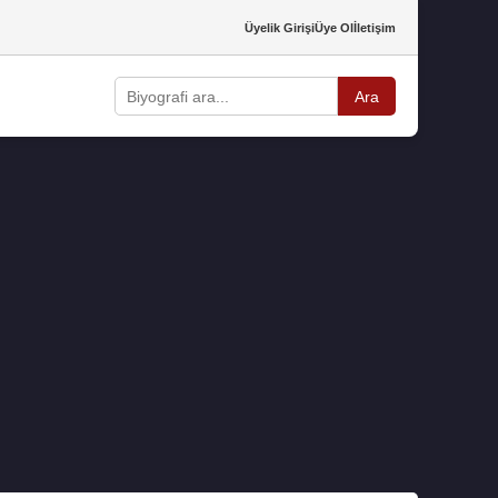
Üyelik Girişi
Üye Ol
İletişim
Ara