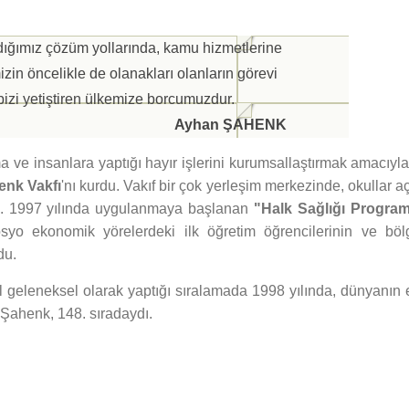
dığımız çözüm yollarında, kamu hizmetlerine
in öncelikle de olanakları olanların görevi
izi yetiştiren ülkemize borcumuzdur.
Ayhan ŞAHENK
e insanlara yaptığı hayır işlerini kurumsallaştırmak amacıyl
nk Vakfı
'nı kurdu. Vakıf bir çok yerleşim merkezinde, okullar aç
tı. 1997 yılında uygulanmaya başlanan
"Halk Sağlığı Program
osyo ekonomik yörelerdeki ilk öğretim öğrencilerinin ve böl
du.
yıl geleneksel olarak yaptığı sıralamada 1998 yılında, dünyanın 
Şahenk, 148. sıradaydı.