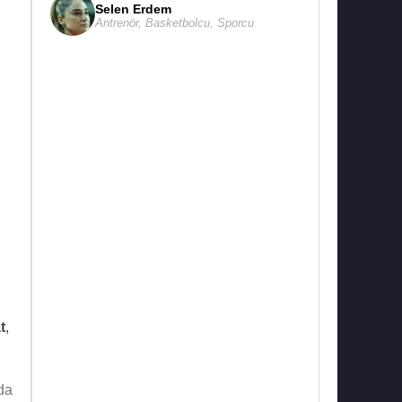
Selen Erdem
Antrenör
,
Basketbolcu
,
Sporcu
t
,
da