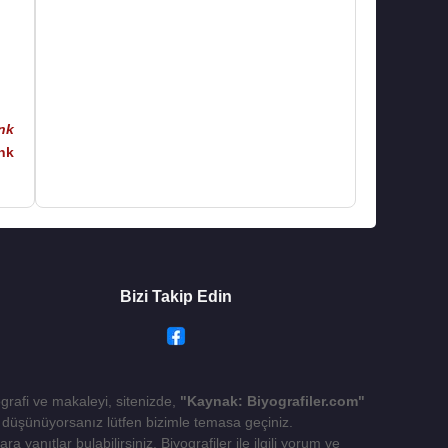
nk
nk
Bizi Takip Edin
ografi ve makaleyi, sitenizde,
"Kaynak: Biyografiler.com"
yı düşünüyorsanız lütfen bizimle temasa geçiniz.
 yanıtlar bulabilirsiniz. Biyografiler ile ilgili yorum ve