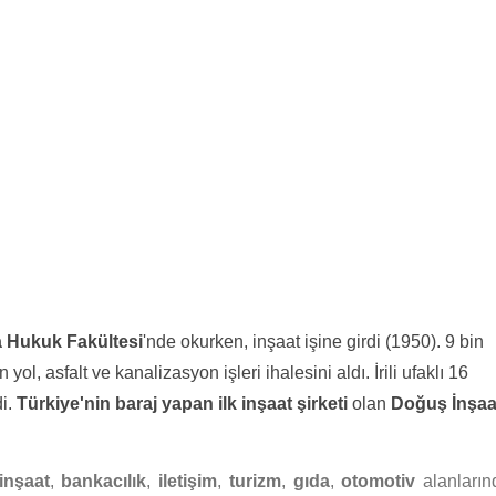
 Hukuk Fakültesi
'nde okurken, inşaat işine girdi (1950). 9 bin
ol, asfalt ve kanalizasyon işleri ihalesini aldı. İrili ufaklı 16
di.
Türkiye'nin baraj yapan ilk inşaat şirketi
olan
Doğuş İnşaa
inşaat
,
bankacılık
,
iletişim
,
turizm
,
gıda
,
otomotiv
alanların