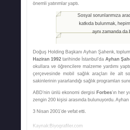
önemli yatırımlar yaptı.
Sosyal sorunlarımıza ara
katkıda bulunmak, hepimiz
aynı zamanda da b
Doğuş Holding Başkanı Ayhan Şahenk, topluma v
Haziran 1992
tarihinde İstanbul'da
Ayhan Şahe
okullara ve öğrencilere malzeme yardımı yap
çerçevesinde mobil sağlık araçları ile alt s
sakinlerinin yararlandığı sağlık programları sun
ABD'nin ünlü ekonomi dergisi
Forbes
'ın her 
zengin 200 kişisi arasında bulunuyordu. Ayhan 
3 Nisan 2001'de vefat etti.
Kaynak:Biyografiler.com