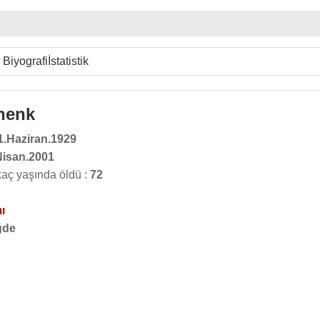
Biyografi
İstatistik
henk
1.Haziran.1929
Nisan.2001
aç yaşında öldü :
72
ı
ğde