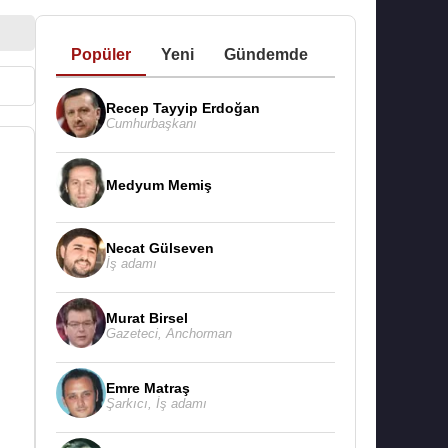
Popüler
Yeni
Gündemde
Recep Tayyip Erdoğan
Cumhurbaşkanı
Medyum Memiş
Necat Gülseven
İş adamı
Murat Birsel
Gazeteci
,
Anchorman
Emre Matraş
Şarkıcı
,
İş adamı