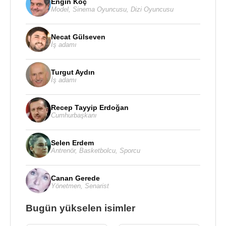
Engin Koç
Model
,
Sinema Oyuncusu
,
Dizi Oyuncusu
Necat Gülseven
İş adamı
Turgut Aydın
İş adamı
Recep Tayyip Erdoğan
Cumhurbaşkanı
Selen Erdem
Antrenör
,
Basketbolcu
,
Sporcu
Canan Gerede
Yönetmen
,
Senarist
Bugün yükselen isimler