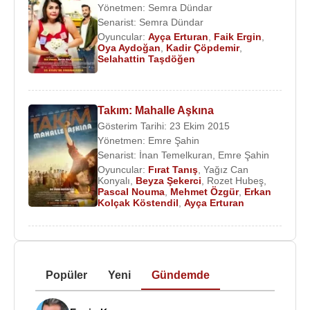
Yönetmen:
Semra Dündar
Senarist:
Semra Dündar
Oyuncular:
Ayça Erturan
,
Faik Ergin
,
Oya Aydoğan
,
Kadir Çöpdemir
,
Selahattin Taşdöğen
Takım: Mahalle Aşkına
Gösterim Tarihi: 23 Ekim 2015
Yönetmen:
Emre Şahin
Senarist:
İnan Temelkuran
,
Emre Şahin
Oyuncular:
Fırat Tanış
,
Yağız Can
Konyalı
,
Beyza Şekerci
,
Rozet Hubeş
,
Pascal Nouma
,
Mehmet Özgür
,
Erkan
Kolçak Köstendil
,
Ayça Erturan
Popüler
Yeni
Gündemde