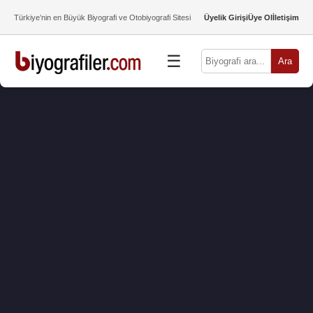
Türkiye’nin en Büyük Biyografi ve Otobiyografi Sitesi
Üyelik Girişi
Üye Ol
İletişim
☰
Ara