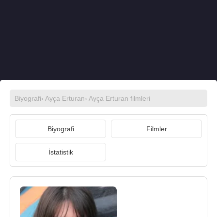
Biyografi
›
Ayça Erturan
›
Ayça Erturan filmleri
Biyografi
Filmler
İstatistik