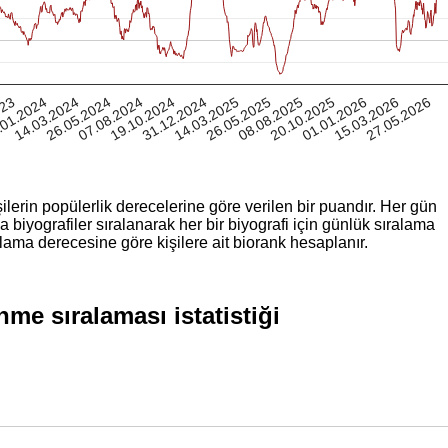
023
.01.2024
14.03.2024
26.05.2024
07.08.2024
19.10.2024
31.12.2024
14.03.2025
26.05.2025
08.08.2025
20.10.2025
01.01.2026
15.03.2026
27.05.2026
ilerin popülerlik derecelerine göre verilen bir puandır. Her gün
iyografiler sıralanarak her bir biyografi için günlük sıralama
lama derecesine göre kişilere ait biorank hesaplanır.
nme sıralaması istatistiği