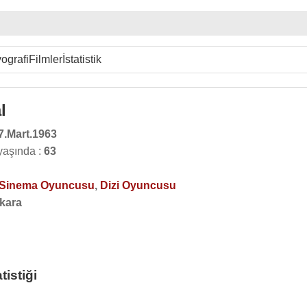
ografi
Filmler
İstatistik
l
7.Mart.1963
 yaşında :
63
Sinema Oyuncusu
,
Dizi Oyuncusu
kara
tistiği