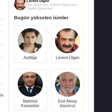
Levent Ülgen
Dizi Oyuncusu
,
Sinema Oyuncusu
,
Tiyatro Oyuncusu
Bugün yükselen isimler
Aydilge
Levent Ülgen
Mahmut
Erol Aksoy
Karaaslan
(oyuncu)