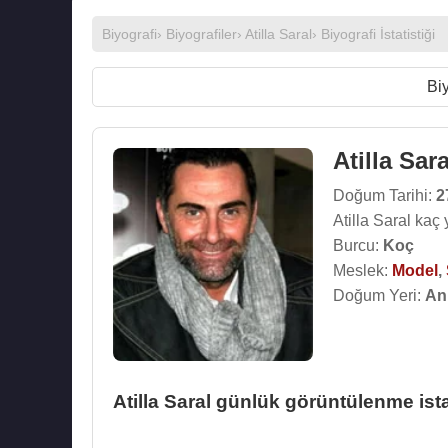
Biyografi
›
Biyografiler
›
Atilla Saral
› Biyografi İstatistiği
Biy
Atilla Sara
Doğum Tarihi:
2
Atilla Saral kaç
Burcu:
Koç
Meslek:
Model
,
Doğum Yeri:
An
Atilla Saral günlük görüntülenme ista