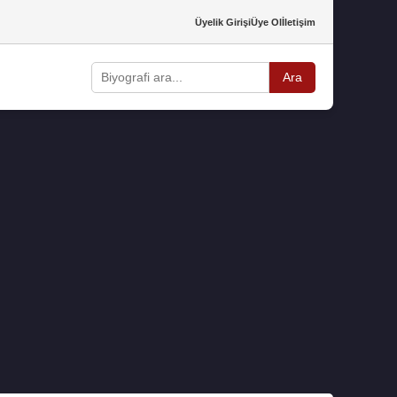
Üyelik Girişi
Üye Ol
İletişim
Ara