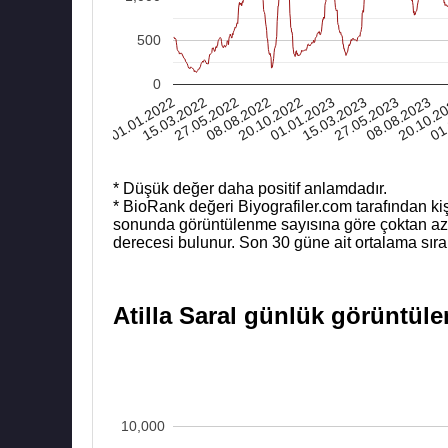
500
0
01.01.2022
15.03.2022
27.05.2022
08.08.2022
20.10.2022
01.01.2023
15.03.2023
27.05.2023
08.08.2023
20.10.2
01
* Düşük değer daha positif anlamdadır.
* BioRank değeri Biyografiler.com tarafından kiş
sonunda görüntülenme sayısına göre çoktan aza b
derecesi bulunur. Son 30 güne ait ortalama sıra
Atilla Saral günlük görüntüle
10,000