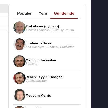
Popüler
Yeni
Gündemde
Erol Aksoy (oyuncu)
Sinema Oyuncusu
,
Dizi Oyuncusu
İbrahim Tatlıses
Ses Sanatçısı
,
Besteci
,
Prodüktör
Mahmut Karaaslan
Bürokrat
Recep Tayyip Erdoğan
Cumhurbaşkanı
Medyum Memiş