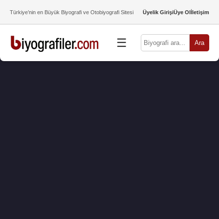
Türkiye’nin en Büyük Biyografi ve Otobiyografi Sitesi
Üyelik Girişi
Üye Ol
İletişim
☰
Ara