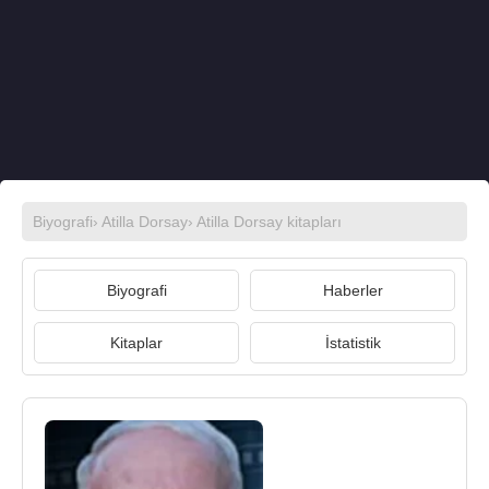
Biyografi
›
Atilla Dorsay
›
Atilla Dorsay kitapları
Biyografi
Haberler
Kitaplar
İstatistik