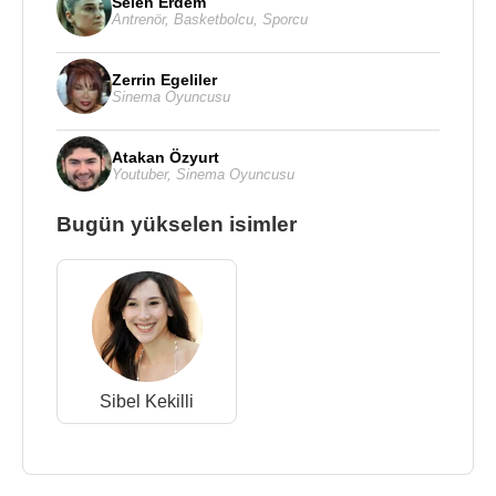
Selen Erdem
Antrenör
,
Basketbolcu
,
Sporcu
Zerrin Egeliler
Sinema Oyuncusu
Atakan Özyurt
Youtuber
,
Sinema Oyuncusu
Bugün yükselen isimler
Sibel Kekilli